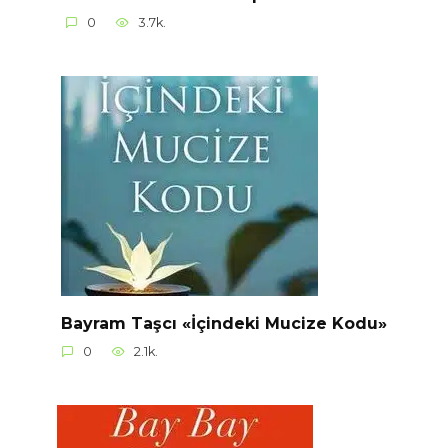
0
3.7k.
Bayram Taşcı «İçindeki Mucize Kodu»
0
2.1k.