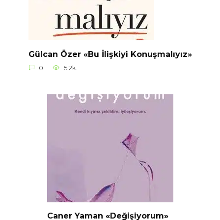
Gülcan Özer «Bu İlişkiyi Konuşmalıyız»
0
5.2k.
Caner Yaman «Değişiyorum»