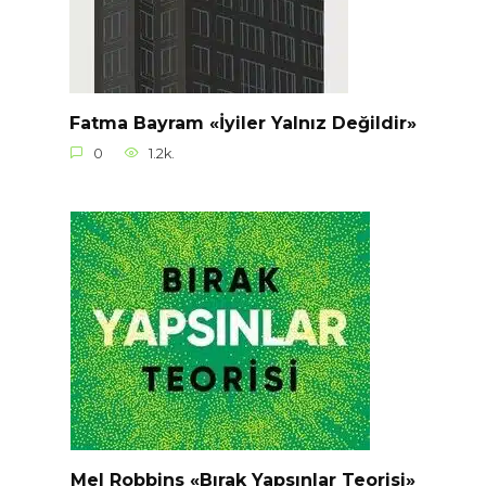
Fatma Bayram «İyiler Yalnız Değildir»
0
1.2k.
Mel Robbins «Bırak Yapsınlar Teorisi»