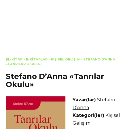
EL-KITAP
»
E-KITAPLAR
»
KIŞISEL GELIŞIM
»
STEFANO D’ANNA
«TANRILAR OKULU»
Stefano D’Anna «Tanrılar
Okulu»
Yazar(lar)
Stefano
D’Anna
Kategori(ler)
Kişisel
Gelişim