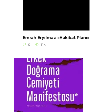
Emrah Eryılmaz «Hakikat Planı»
0
1.1k.