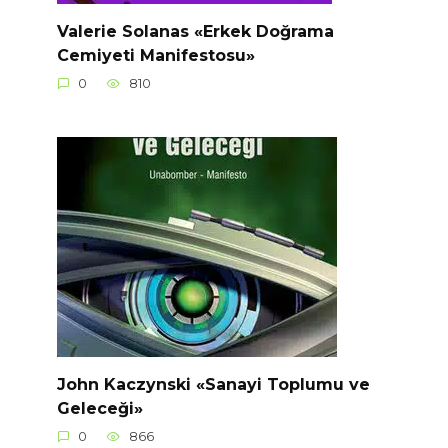
Valerie Solanas «Erkek Doğrama
Cemiyeti Manifestosu»
0
810
John Kaczynski «Sanayi Toplumu ve
Geleceği»
0
866