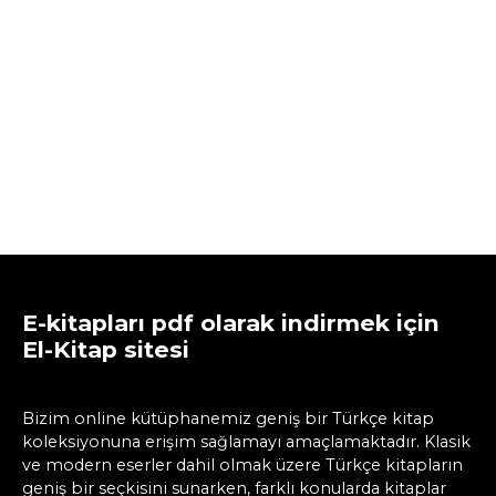
E-kitapları pdf olarak indirmek için
El-Kitap sitesi
Bizim online kütüphanemiz geniş bir Türkçe kitap
koleksiyonuna erişim sağlamayı amaçlamaktadır. Klasik
ve modern eserler dahil olmak üzere Türkçe kitapların
geniş bir seçkisini sunarken, farklı konularda kitaplar