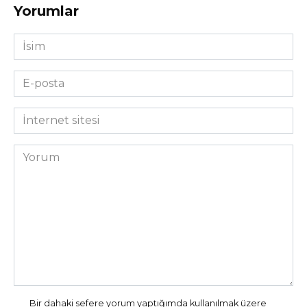
Yorumlar
İsim
*
E-
posta
*
İnternet
sitesi
Yorum
Bir dahaki sefere yorum yaptığımda kullanılmak üzere