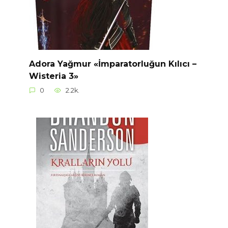
Adora Yağmur «İmparatorluğun Kılıcı –
Wisteria 3»
0
2.2k.