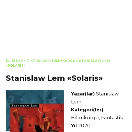
EL-KITAP
»
E-KITAPLAR
»
BILIMKURGU
»
STANISLAW LEM
«SOLARIS»
Stanislaw Lem «Solaris»
Yazar(lar)
Stanislaw
Lem
Kategori(ler)
Bilimkurgu
,
Fantastik
Yıl
2020