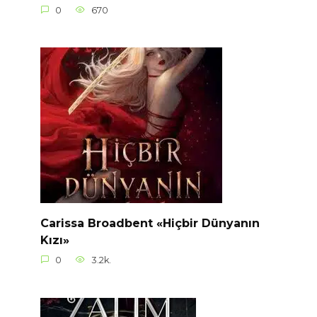
0
670
Carissa Broadbent «Hiçbir Dünyanın
Kızı»
0
3.2k.