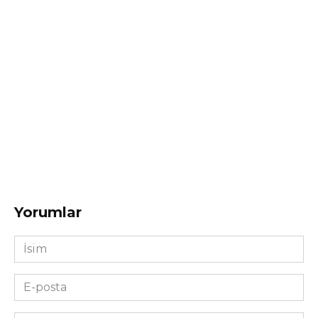
Yorumlar
İsim
*
E-
posta
*