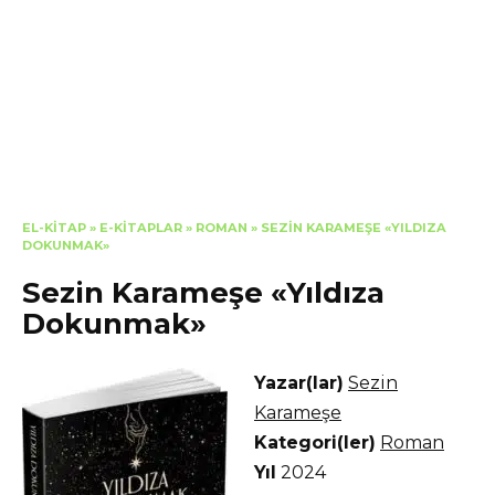
EL-KITAP
»
E-KITAPLAR
»
ROMAN
»
SEZIN KARAMEŞE «YILDIZA
DOKUNMAK»
Sezin Karameşe «Yıldıza
Dokunmak»
Yazar(lar)
Sezin
Karameşe
Kategori(ler)
Roman
Yıl
2024