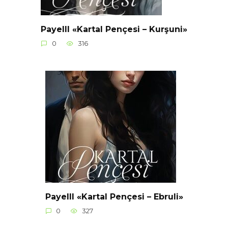
Payelll «Kartal Pençesi – Kurşuni»
0
316
Payelll «Kartal Pençesi – Ebruli»
0
327