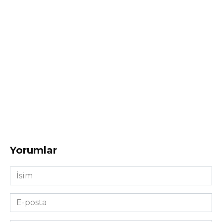
Yorumlar
İsim
*
E-
posta