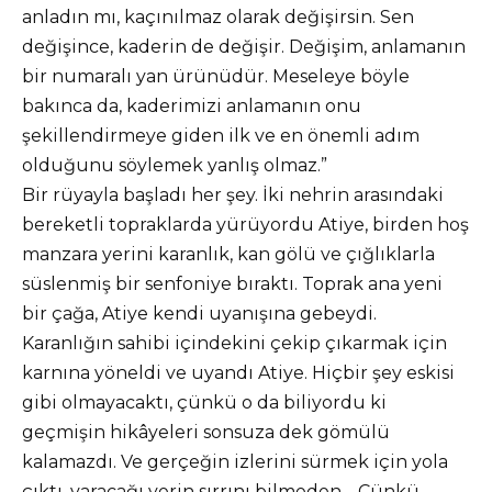
anladın mı, kaçınılmaz olarak değişirsin. Sen
değişince, kaderin de değişir. Değişim, anlamanın
bir numaralı yan ürünüdür. Meseleye böyle
bakınca da, kaderimizi anlamanın onu
şekillendirmeye giden ilk ve en önemli adım
olduğunu söylemek yanlış olmaz.”
Bir rüyayla başladı her şey. İki nehrin arasındaki
bereketli topraklarda yürüyordu Atiye, birden hoş
manzara yerini karanlık, kan gölü ve çığlıklarla
süslenmiş bir senfoniye bıraktı. Toprak ana yeni
bir çağa, Atiye kendi uyanışına gebeydi.
Karanlığın sahibi içindekini çekip çıkarmak için
karnına yöneldi ve uyandı Atiye. Hiçbir şey eskisi
gibi olmayacaktı, çünkü o da biliyordu ki
geçmişin hikâyeleri sonsuza dek gömülü
kalamazdı. Ve gerçeğin izlerini sürmek için yola
çıktı, varacağı yerin sırrını bilmeden… Çünkü