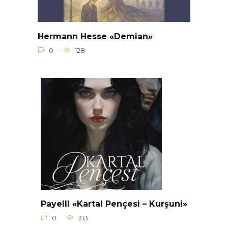
Hermann Hesse «Demian»
0
128
Payelll «Kartal Pençesi – Kurşuni»
0
313