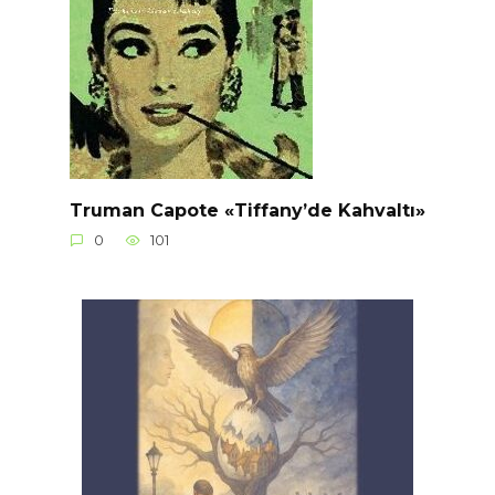
Truman Capote «Tiffany’de Kahvaltı»
0
101