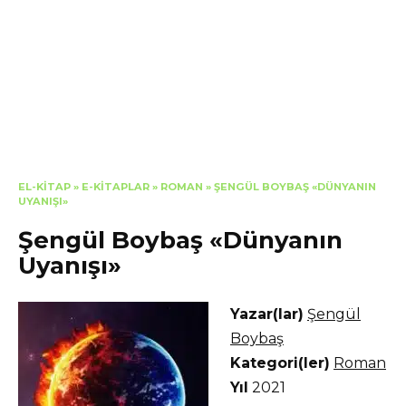
EL-KITAP
»
E-KITAPLAR
»
ROMAN
»
ŞENGÜL BOYBAŞ «DÜNYANIN
UYANIŞI»
Şengül Boybaş «Dünyanın
Uyanışı»
Yazar(lar)
Şengül
Boybaş
Kategori(ler)
Roman
Yıl
2021