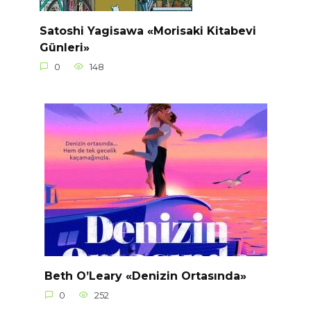
Satoshi Yagisawa «Morisaki Kitabevi
Günleri»
0
148
Beth O’Leary «Denizin Ortasında»
0
252