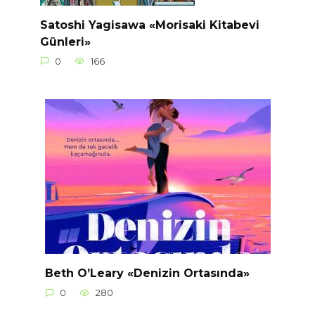
Satoshi Yagisawa «Morisaki Kitabevi
Günleri»
0
166
Beth O’Leary «Denizin Ortasında»
0
280