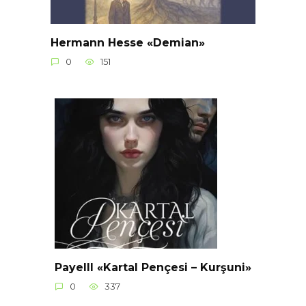
Hermann Hesse «Demian»
0
151
Payelll «Kartal Pençesi – Kurşuni»
0
337