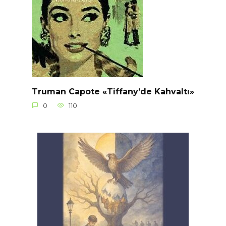
Truman Capote «Tiffany’de Kahvaltı»
0
110