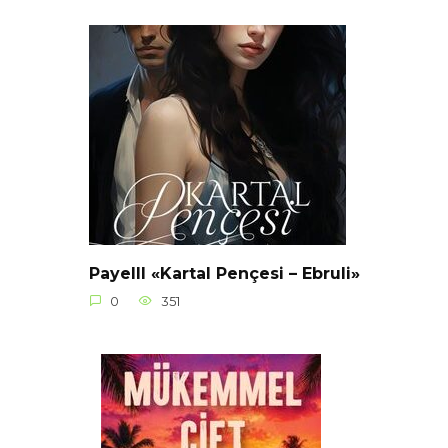
Payelll «Kartal Pençesi – Ebruli»
0
351