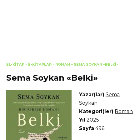
EL-KITAP
»
E-KITAPLAR
»
ROMAN
»
SEMA SOYKAN «BELKI»
Sema Soykan «Belki»
Yazar(lar)
Sema
Soykan
Kategori(ler)
Roman
Yıl
2025
Sayfa
496