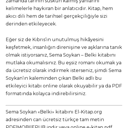
zamanda tarihin suskun kalmış yanlarını
kelimelerle haykıran bir anlatıcıdır. Kitap, hem
akıcı dili hem de tarihsel gerçekçiliğiyle sizi
derinden etkileyecek.
Eğer siz de Kıbrıs’ın unutulmuş hikâyesini
keşfetmek, insanlığın direnişine ve aşklarına tanık
olmak istiyorsanız, Sema Soykan – Belki kitabını
mutlaka okumalısınız. Bu eşsiz romanı okumak ya
da ücretsiz olarak indirmek isterseniz, şimdi Sema
Soykan’ın kaleminden çıkan Belki adlı bu
etkileyici kitabı online olarak okuyabilir ya da PDF
formatında kolayca indirebilirsiniz.
Sema Soykan «Belki» kitabını El-Kitap.org
adresinden can ücretsiz türkçe tam metin
PDF|MOBI|EPUB indir veya online e-kitap pdf