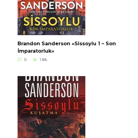
Brandon Sanderson «Sissoylu 1 – Son
İmparatorluk»
0
1.8k.