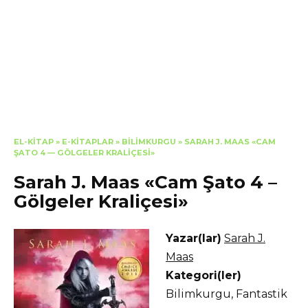
EL-KITAP
»
E-KITAPLAR
»
BILIMKURGU
»
SARAH J. MAAS «CAM
ŞATO 4 — GÖLGELER KRALIÇESI»
Sarah J. Maas «Cam Şato 4 –
Gölgeler Kraliçesi»
Yazar(lar)
Sarah J.
Maas
Kategori(ler)
Bilimkurgu
,
Fantastik