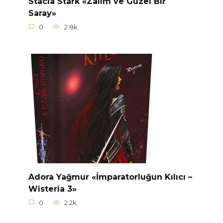
Stacia Stark «Zalim ve Güzel Bir
Saray»
0
2.8k.
Adora Yağmur «İmparatorluğun Kılıcı –
Wisteria 3»
0
2.2k.