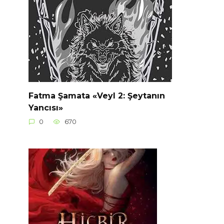
Fatma Şamata «Veyl 2: Şeytanın
Yancısı»
0
670