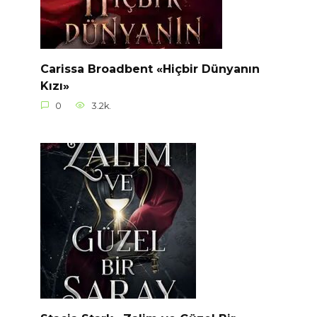
Carissa Broadbent «Hiçbir Dünyanın
Kızı»
0
3.2k.