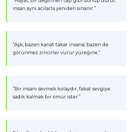
“Hayat, bir değirmen taşı gibi dönüp durur;
insan aynı acılarla yeniden sınanır.”
“Aşk, bazen kanat takar insana; bazen de
görünmez zincirler vurur yüreğine.”
“Bir insanı sevmek kolaydır, fakat sevgiye
sadık kalmak bir ömür ister.”