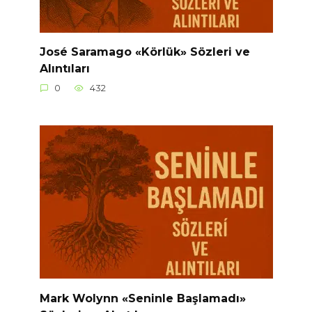
José Saramago «Körlük» Sözleri ve
Alıntıları
0
432
Mark Wolynn «Seninle Başlamadı»