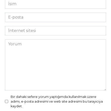
İsim
*
E-
posta
*
İnternet
sitesi
Yorum
Bir dahaki sefere yorum yaptığımda kullanılmak üzere
adımı, e-posta adresimi ve web site adresimi bu tarayıcıya
kaydet.