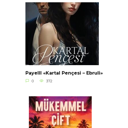
Payelll «Kartal Pençesi – Ebruli»
0
372