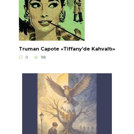
Truman Capote «Tiffany’de Kahvaltı»
0
118