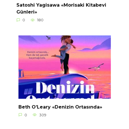
Satoshi Yagisawa «Morisaki Kitabevi
Günleri»
0
180
Beth O’Leary «Denizin Ortasında»
0
309