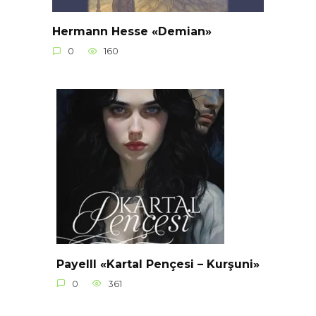
Hermann Hesse «Demian»
0
160
Payelll «Kartal Pençesi – Kurşuni»
0
361