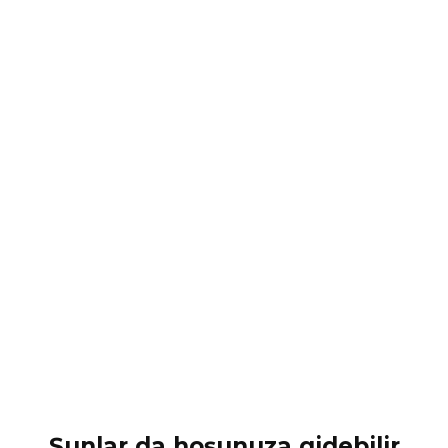
Şunlar da hoşunuza gidebilir