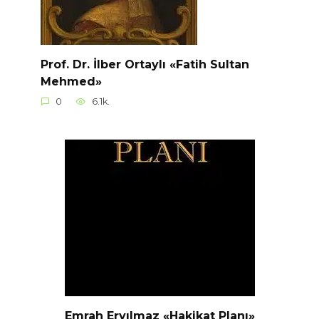
Prof. Dr. İlber Ortaylı «Fatih Sultan
Mehmed»
0
6.1k.
Emrah Eryılmaz «Hakikat Planı»