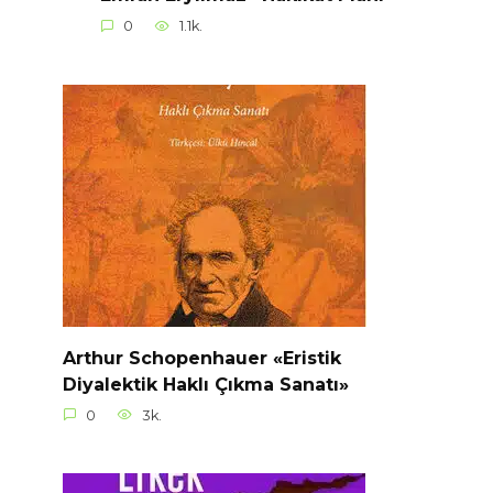
0
1.1k.
Arthur Schopenhauer «Eristik
Diyalektik Haklı Çıkma Sanatı»
0
3k.