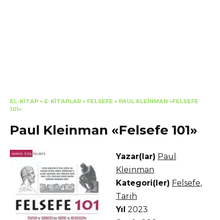
EL-KITAP
»
E-KITAPLAR
»
FELSEFE
»
PAUL KLEINMAN «FELSEFE
101»
Paul Kleinman «Felsefe 101»
Yazar(lar)
Paul
Kleinman
Kategori(ler)
Felsefe
,
Tarih
Yıl
2023