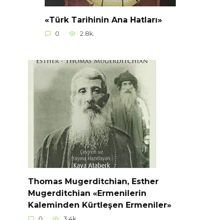
«Türk Tarihinin Ana Hatları»
0
2.8k.
Thomas Mugerditchian, Esther
Mugerditchian «Ermenilerin
Kaleminden Kürtleşen Ermeniler»
0
3.4k.