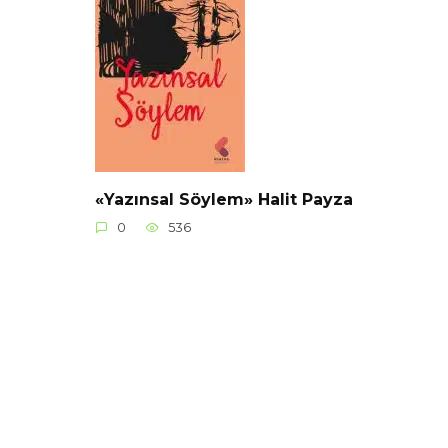
«Yazınsal Söylem» Halit Payza
0
536