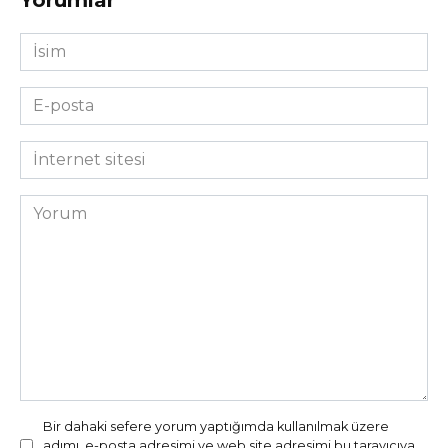
Yorumlar
İsim
*
E-
posta
*
İnternet
sitesi
Yorum
Bir dahaki sefere yorum yaptığımda kullanılmak üzere
adımı, e-posta adresimi ve web site adresimi bu tarayıcıya