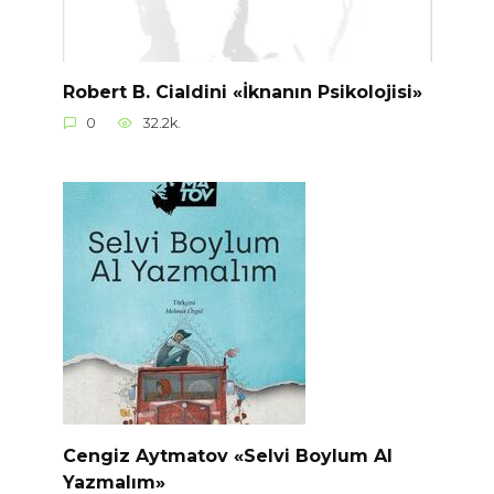
Robert B. Cialdini «İknanın Psikolojisi»
0
32.2k.
Cengiz Aytmatov «Selvi Boylum Al
Yazmalım»