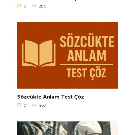
0
280
Sözcükte Anlam Test Çöz
0
467