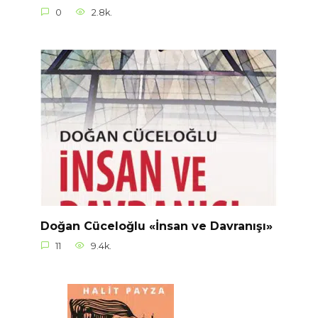
0
2.8k.
Doğan Cüceloğlu «İnsan ve Davranışı»
11
9.4k.