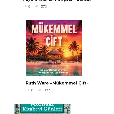
0
370
Ruth Ware «Mükemmel Çift»
0
397