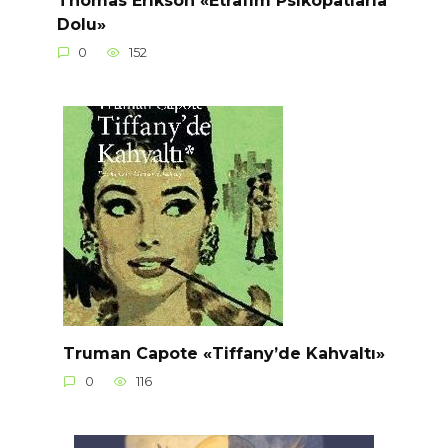
Thomas Erikson «Etrafım Psikopatlarla
Dolu»
0
152
Truman Capote «Tiffany’de Kahvaltı»
0
116