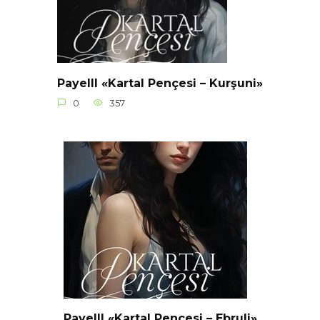
Payelll «Kartal Pençesi – Kurşuni»
0
357
Payelll «Kartal Pençesi – Ebruli»