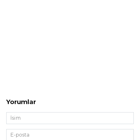
Yorumlar
İsim
*
E-
posta