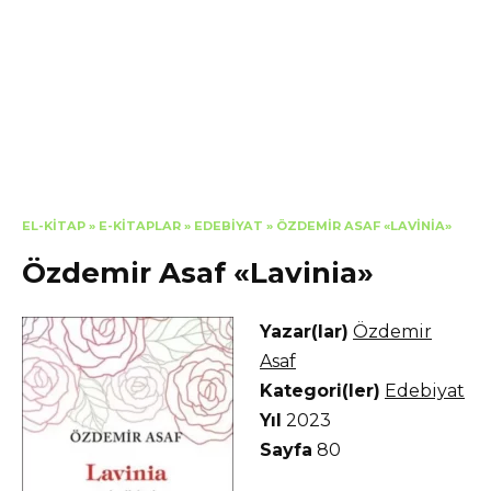
EL-KITAP
»
E-KITAPLAR
»
EDEBIYAT
»
ÖZDEMIR ASAF «LAVINIA»
Özdemir Asaf «Lavinia»
Yazar(lar)
Özdemir
Asaf
Kategori(ler)
Edebiyat
Yıl
2023
Sayfa
80