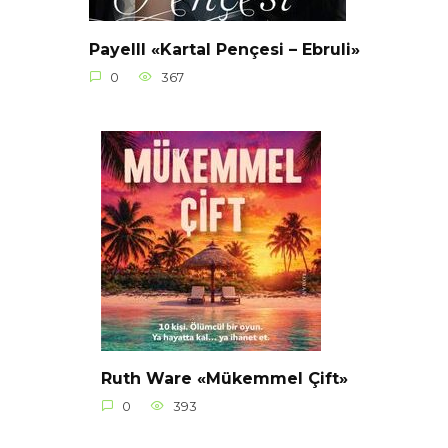
Payelll «Kartal Pençesi – Ebruli»
0
367
Ruth Ware «Mükemmel Çift»
0
393