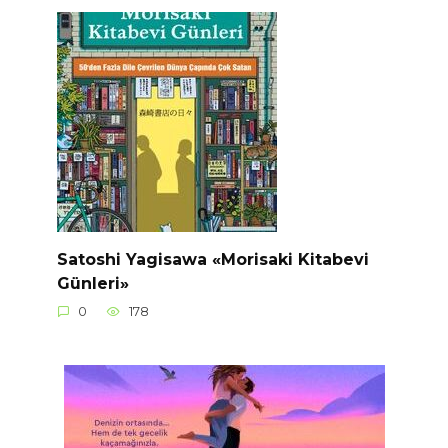
Satoshi Yagisawa «Morisaki Kitabevi
Günleri»
0
178