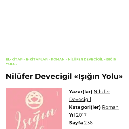
EL-KITAP
»
E-KITAPLAR
»
ROMAN
»
NILÜFER DEVECIGIL «IŞIĞIN
YOLU»
Nilüfer Devecigil «Işığın Yolu»
Yazar(lar)
Nilüfer
Devecigil
Kategori(ler)
Roman
Yıl
2017
Sayfa
236