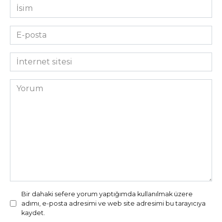
İsim
*
E-
posta
*
İnternet
sitesi
Yorum
Bir dahaki sefere yorum yaptığımda kullanılmak üzere
adımı, e-posta adresimi ve web site adresimi bu tarayıcıya
kaydet.