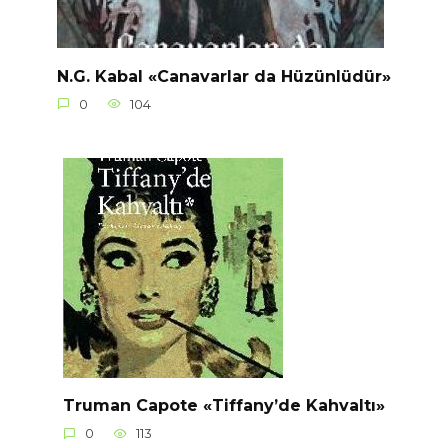
N.G. Kabal «Canavarlar da Hüzünlüdür»
0
104
Truman Capote «Tiffany’de Kahvaltı»
0
113