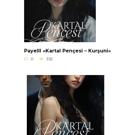
Payelll «Kartal Pençesi – Kurşuni»
0
352