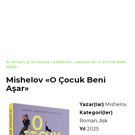
EL-KITAP
»
E-KITAPLAR
»
EDEBIYAT
»
MISHELOV «O ÇOCUK BENI
AŞAR»
Mishelov «O Çocuk Beni
Aşar»
Yazar(lar)
Mishelov
Kategori(ler)
Roman, Ask
Yıl
2025