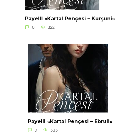
Payelll «Kartal Pençesi – Kurşuni»
0
322
Payelll «Kartal Pençesi – Ebruli»
0
333