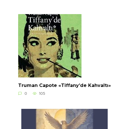
Truman Capote «Tiffany’de Kahvaltı»
0
105