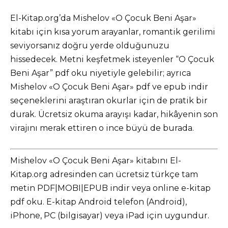
El-Kitap.org’da Mishelov «O Çocuk Beni Aşar»
kitabı için kısa yorum arayanlar, romantik gerilimi
seviyorsanız doğru yerde olduğunuzu
hissedecek. Metni keşfetmek isteyenler “O Çocuk
Beni Aşar” pdf oku niyetiyle gelebilir; ayrıca
Mishelov «O Çocuk Beni Aşar» pdf ve epub indir
seçeneklerini araştıran okurlar için de pratik bir
durak. Ücretsiz okuma arayışı kadar, hikâyenin son
virajını merak ettiren o ince büyü de burada.
Mishelov «O Çocuk Beni Aşar» kitabını El-
Kitap.org adresinden can ücretsiz türkçe tam
metin PDF|MOBI|EPUB indir veya online e-kitap
pdf oku. E-kitap Android telefon (Android),
iPhone, PC (bilgisayar) veya iPad için uygundur.