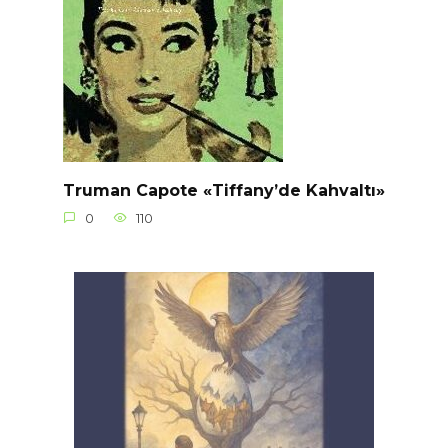
Truman Capote «Tiffany’de Kahvaltı»
0
110