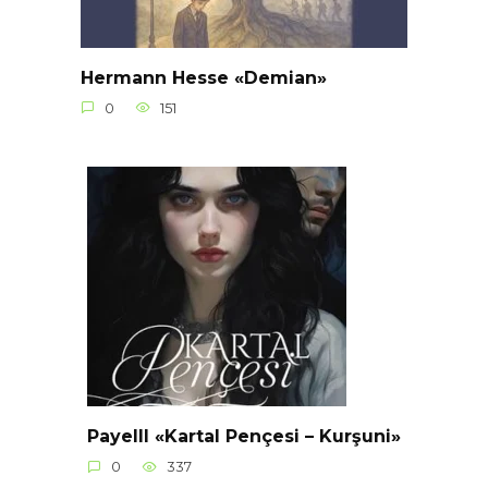
Hermann Hesse «Demian»
0
151
Payelll «Kartal Pençesi – Kurşuni»
0
337