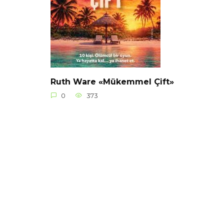
Ruth Ware «Mükemmel Çift»
0
373