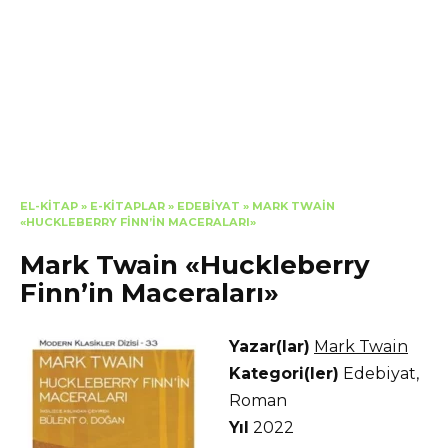
EL-KITAP
»
E-KITAPLAR
»
EDEBIYAT
»
MARK TWAIN
«HUCKLEBERRY FINN’IN MACERALARI»
Mark Twain «Huckleberry
Finn’in Maceraları»
Yazar(lar)
Mark Twain
Kategori(ler)
Edebiyat
,
Roman
Yıl
2022