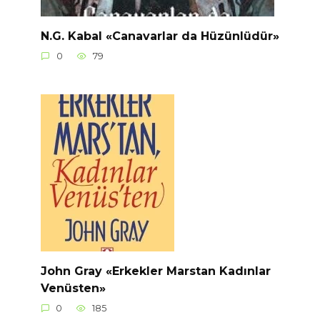
N.G. Kabal «Canavarlar da Hüzünlüdür»
0
79
John Gray «Erkekler Marstan Kadınlar
Venüsten»
0
185