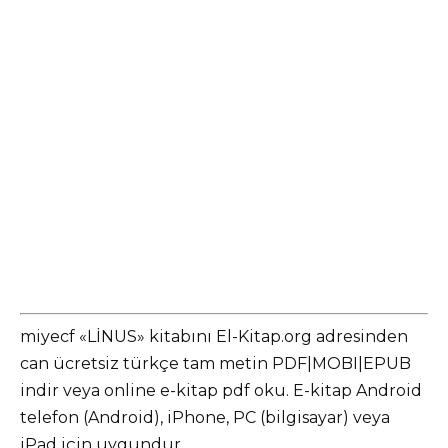
miyecf «LİNUS» kitabını El-Kitap.org adresinden
can ücretsiz türkçe tam metin PDF|MOBI|EPUB
indir veya online e-kitap pdf oku. E-kitap Android
telefon (Android), iPhone, PC (bilgisayar) veya
iPad için uygundur.