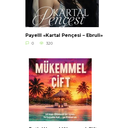
Payelll «Kartal Pençesi – Ebruli»
0
320