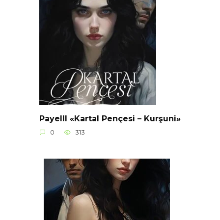
Payelll «Kartal Pençesi – Kurşuni»
0
313