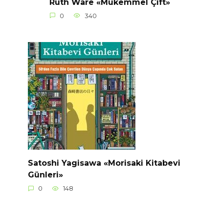
Ruth Ware «Mükemmel Çift»
0
340
Satoshi Yagisawa «Morisaki Kitabevi
Günleri»
0
148