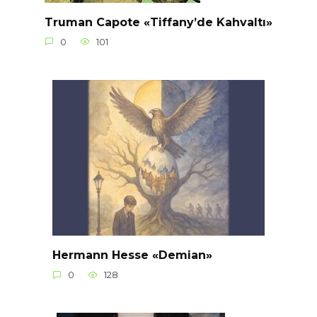
Truman Capote «Tiffany’de Kahvaltı»
0
101
Hermann Hesse «Demian»
0
128