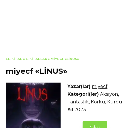
EL-KITAP
»
E-KITAPLAR
»
MIYECF «LİNUS»
miyecf «LİNUS»
Yazar(lar)
miyecf
Kategori(ler)
Aksiyon
,
Fantastik
,
Korku
,
Kurgu
Yıl
2023
Oku