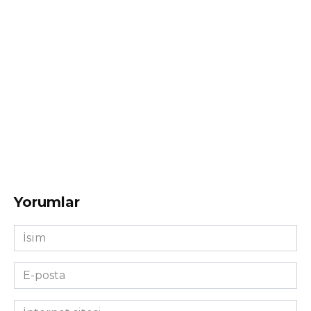
Yorumlar
İsim
*
E-
posta
*
İnternet