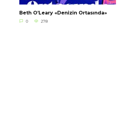
Beth O’Leary «Denizin Ortasında»
0
278