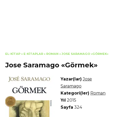
EL-KITAP
»
E-KITAPLAR
»
ROMAN
»
JOSE SARAMAGO «GÖRMEK»
Jose Saramago «Görmek»
Yazar(lar)
Jose
Saramago
Kategori(ler)
Roman
Yıl
2015
Sayfa
324