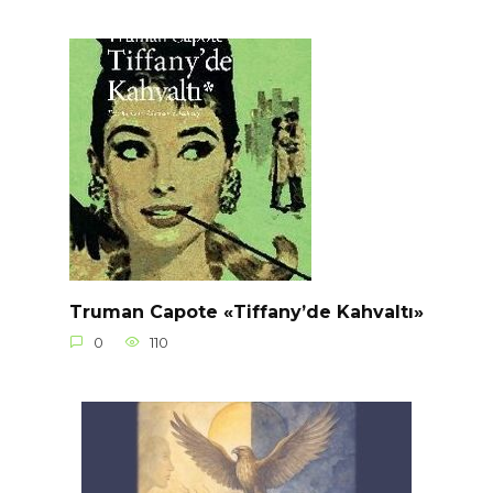
Truman Capote «Tiffany’de Kahvaltı»
0
110