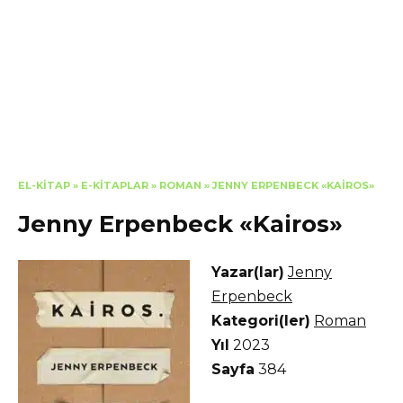
EL-KITAP
»
E-KITAPLAR
»
ROMAN
»
JENNY ERPENBECK «KAIROS»
Jenny Erpenbeck «Kairos»
Yazar(lar)
Jenny
Erpenbeck
Kategori(ler)
Roman
Yıl
2023
Sayfa
384