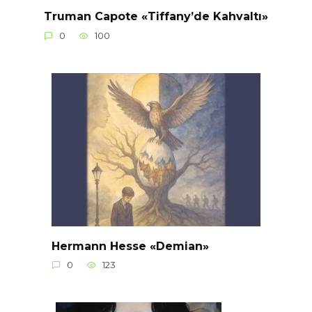
Truman Capote «Tiffany’de Kahvaltı»
0
100
Hermann Hesse «Demian»
0
123