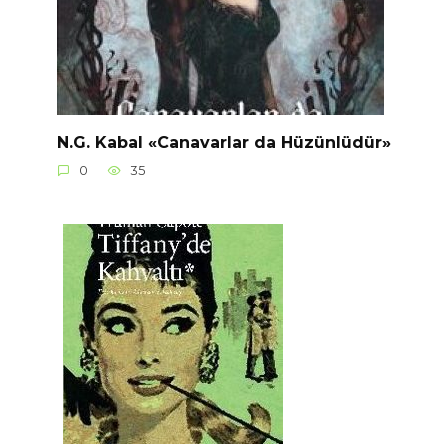
N.G. Kabal «Canavarlar da Hüzünlüdür»
0
35