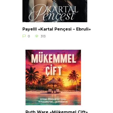
Payelll «Kartal Pençesi – Ebruli»
0
313
Ruth Ware «Mükemmel Çift»