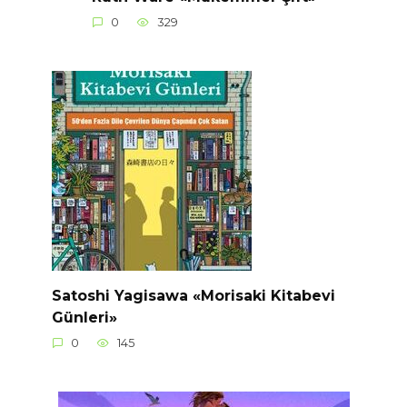
0
329
Satoshi Yagisawa «Morisaki Kitabevi
Günleri»
0
145