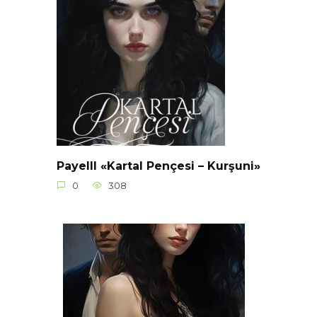
Payelll «Kartal Pençesi – Kurşuni»
0
308