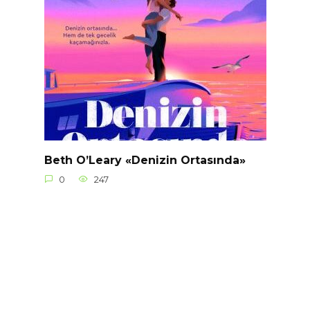
Beth O’Leary «Denizin Ortasında»
0
247