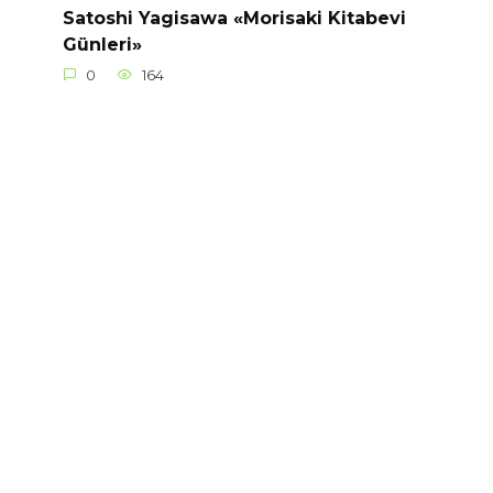
Satoshi Yagisawa «Morisaki Kitabevi
Günleri»
0
164