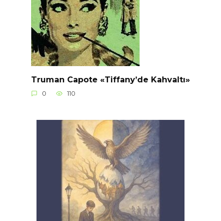
Truman Capote «Tiffany’de Kahvaltı»
0
110