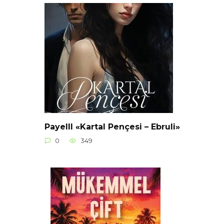
Payelll «Kartal Pençesi – Ebruli»
0
349