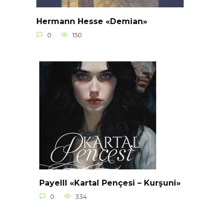
Hermann Hesse «Demian»
0
150
Payelll «Kartal Pençesi – Kurşuni»
0
334