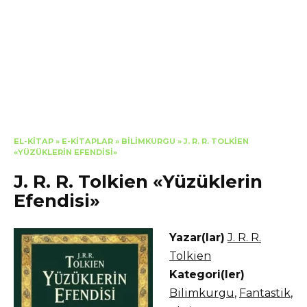
EL-KITAP
»
E-KITAPLAR
»
BILIMKURGU
»
J. R. R. TOLKIEN
«YÜZÜKLERIN EFENDISI»
J. R. R. Tolkien «Yüzüklerin
Efendisi»
Yazar(lar)
J. R. R.
Tolkien
Kategori(ler)
Bilimkurgu
,
Fantastik
,