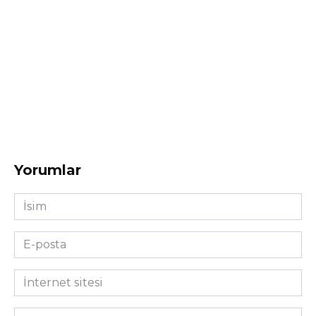
Yorumlar
İsim
*
E-
posta
*
İnternet
sitesi
Yorum