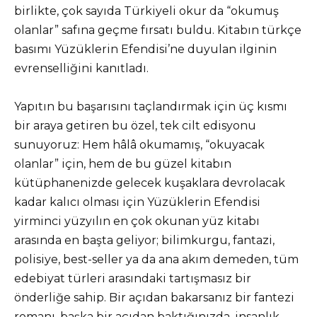
birlikte, çok sayıda Türkiyeli okur da “okumuş
olanlar” safına geçme fırsatı buldu. Kitabın türkçe
basımı Yüzüklerin Efendisi’ne duyulan ilginin
evrenselliğini kanıtladı.
Yapıtın bu başarısını taçlandırmak için üç kısmı
bir araya getiren bu özel, tek cilt edisyonu
sunuyoruz: Hem hâlâ okumamış, “okuyacak
olanlar” için, hem de bu güzel kitabın
kütüphanenizde gelecek kuşaklara devrolacak
kadar kalıcı olması için Yüzüklerin Efendisi
yirminci yüzyılın en çok okunan yüz kitabı
arasında en başta geliyor; bilimkurgu, fantazi,
polisiye, best-seller ya da ana akım demeden, tüm
edebiyat türleri arasındaki tartışmasız bir
önderliğe sahip. Bir açıdan bakarsanız bir fantezi
romanı, başka bir açıdan baktığınızda, insanlık