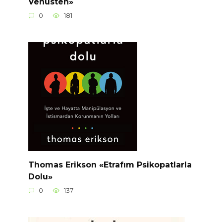
Venüsten»
0
181
Thomas Erikson «Etrafım Psikopatlarla
Dolu»
0
137