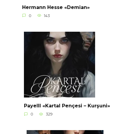
Hermann Hesse «Demian»
0
143
Payelll «Kartal Pençesi – Kurşuni»
0
329