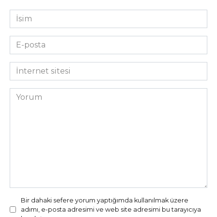
İsim
*
E-
posta
*
İnternet
sitesi
Yorum
Bir dahaki sefere yorum yaptığımda kullanılmak üzere
adımı, e-posta adresimi ve web site adresimi bu tarayıcıya