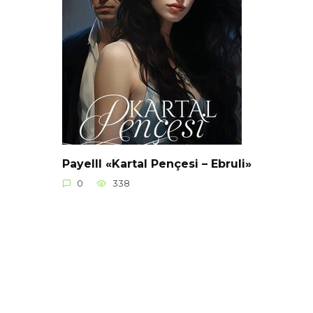
Payelll «Kartal Pençesi – Ebruli»
0
338