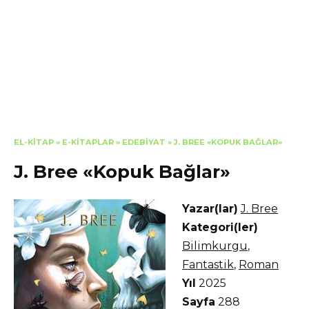
EL-KITAP
»
E-KITAPLAR
»
EDEBIYAT
»
J. BREE «KOPUK BAĞLAR»
J. Bree «Kopuk Bağlar»
Yazar(lar)
J. Bree
Kategori(ler)
Bilimkurgu
,
Fantastik
,
Roman
Yıl
2025
Sayfa
288