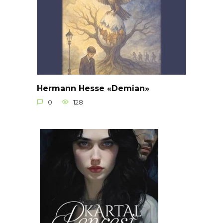
Hermann Hesse «Demian»
0
128