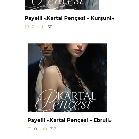
Payelll «Kartal Pençesi – Kurşuni»
0
311
Payelll «Kartal Pençesi – Ebruli»
0
317