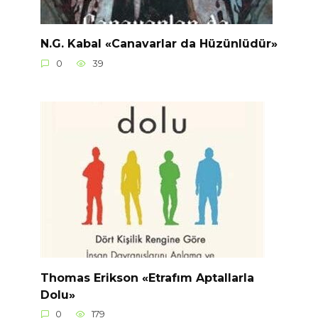
N.G. Kabal «Canavarlar da Hüzünlüdür»
0
39
Thomas Erikson «Etrafım Aptallarla
Dolu»
0
179