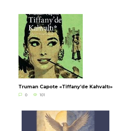
Truman Capote «Tiffany’de Kahvaltı»
0
101