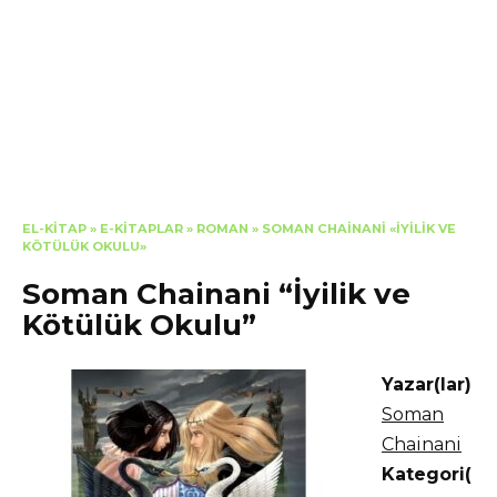
EL-KITAP
»
E-KITAPLAR
»
ROMAN
»
SOMAN CHAINANI «İYILIK VE
KÖTÜLÜK OKULU»
Soman Chainani “İyilik ve
Kötülük Okulu”
Yazar(lar)
Soman
Chainani
Kategori(