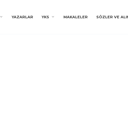
YAZARLAR
YKS
MAKALELER
SÖZLER VE ALI