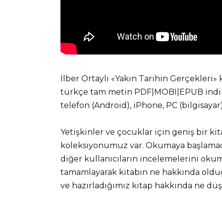
İlber Ortaylı «Yakın Tarihin Gerçekleri» 
türkçe tam metin PDF|MOBI|EPUB indir v
telefon (Android), iPhone, PC (bilgisaya
Yetişkinler ve çocuklar için geniş bir ki
koleksiyonumuz var. Okumaya başlamadan
diğer kullanıcıların incelemelerini okuma
tamamlayarak kitabın ne hakkında olduğ
ve hazırladığımız kitap hakkında ne d