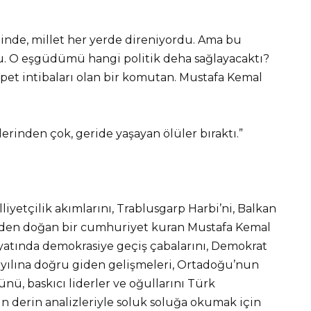
tinde, millet her yerde direniyordu. Ama bu
tu. O eşgüdümü hangi politik deha sağlayacaktı?
spet intibaları olan bir komutan. Mustafa Kemal
rinden çok, geride yaşayan ölüler bıraktı.”
yetçilik akımlarını, Trablusgarp Harbi’ni, Balkan
rinden doğan bir cumhuriyet kuran Mustafa Kemal
hayatında demokrasiye geçiş çabalarını, Demokrat
65 yılına doğru giden gelişmeleri, Ortadoğu’nun
şünü, baskıcı liderler ve oğullarını Türk
’nın derin analizleriyle soluk soluğa okumak için