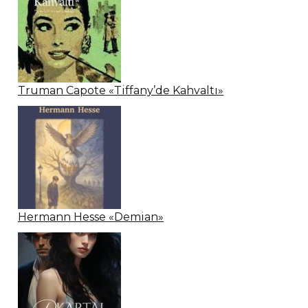
Truman Capote «Tiffany’de Kahvaltı»
Hermann Hesse «Demian»