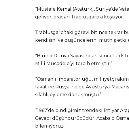
“Mustafa Kemal (Atatürk), Suriye’de Vat
geliyor, oradan Trablusgarp’a koşuyor.
Trablusgarp’taki görevi bitince tekrar b
kendisini ve düşüncelerini müthiş etkile
“Birinci Dünya Savaşı’ndan sonra Türk t
Milli Mücadele’yi tercih etmiştir.”
“Osmanlı İmparatorluğu, milliyetçi akım
fakat ne Rusya, ne de Avusturya-Macaris
silahlı eyleme dönüşmüştü.”
“1967’de bindiğimiz trendeki ihtiyar Arap
Cevabı düşündürücüdür. Acaba o Osmanlı
bilemiyoruz.”