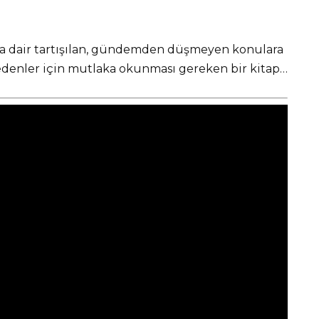
yıla dair tartışılan, gündemden düşmeyen konulara
k edenler için mutlaka okunması gereken bir kitap…