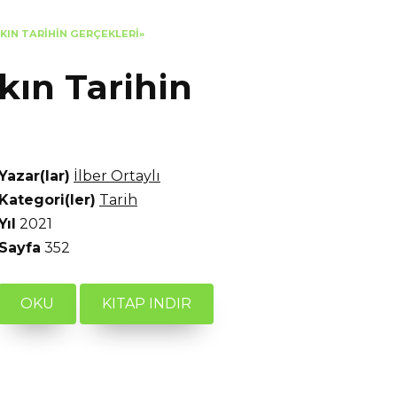
AKIN TARIHIN GERÇEKLERI»
akın Tarihin
Yazar(lar)
İlber Ortaylı
Kategori(ler)
Tarih
Yıl
2021
Sayfa
352
OKU
KITAP INDIR