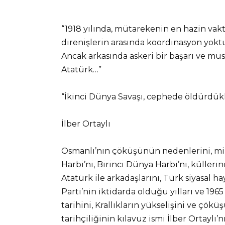
“1918 yılında, mütarekenin en hazin vak
direnişlerin arasında koordinasyon yok
Ancak arkasında askeri bir başarı ve mü
Atatürk…”
“İkinci Dünya Savaşı, cephede öldürdükle
İlber Ortaylı
Osmanlı’nın çöküşünün nedenlerini, milli
Harbi’ni, Birinci Dünya Harbi’ni, külle
Atatürk ile arkadaşlarını, Türk siyasal 
Parti’nin iktidarda olduğu yılları ve 19
tarihini, Krallıkların yükselişini ve çökü
tarihçiliğinin kılavuz ismi İlber Ortaylı