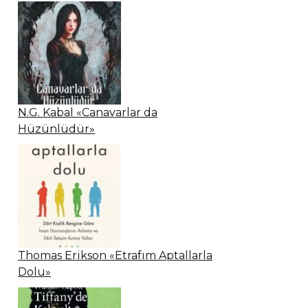
N.G. Kabal «Canavarlar da
Hüzünlüdür»
Thomas Erikson «Etrafım Aptallarla
Dolu»