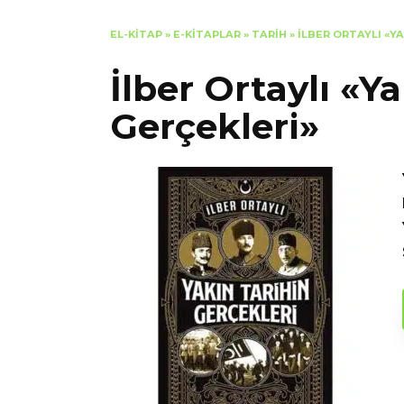
EL-KITAP
»
E-KITAPLAR
»
TARIH
»
İLBER ORTAYLI «Y
İlber Ortaylı «Y
Gerçekleri»