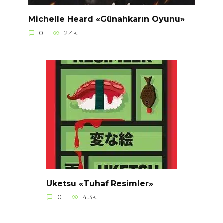
Michelle Heard «Günahkarın Oyunu»
0
2.4k.
Uketsu «Tuhaf Resimler»
0
4.3k.