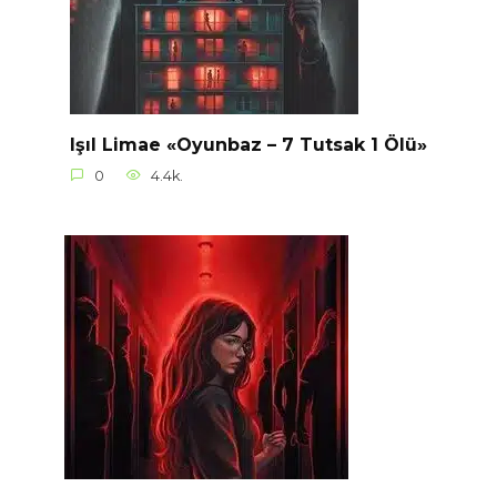
Işıl Limae «Oyunbaz – 7 Tutsak 1 Ölü»
0
4.4k.