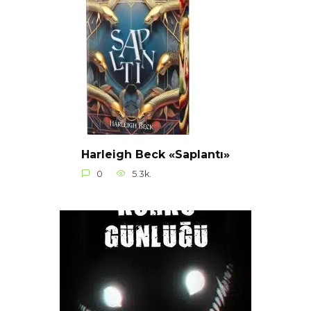
Harleigh Beck «Saplantı»
0
5.3k.