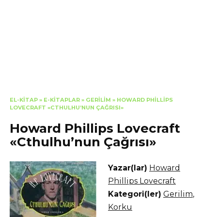
EL-KITAP
»
E-KITAPLAR
»
GERILIM
»
HOWARD PHILLIPS
LOVECRAFT «CTHULHU’NUN ÇAĞRISI»
Howard Phillips Lovecraft
«Cthulhu’nun Çağrısı»
Yazar(lar)
Howard
Phillips Lovecraft
Kategori(ler)
Gerilim
,
Korku