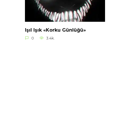
Işıl Işık «Korku Günlüğü»
0
3.4k.