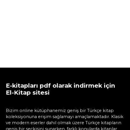
E-kitapları pdf olarak indirmek için
El-Kitap sitesi
Bizim online kütüphanemiz geniş bir Türkçe kitap
koleksiyonuna erişim sağlamayı amaçlamaktadır. Klasik
ve modern eserler dahil olmak üzere Türkçe kitapların
geniş bir seçkisini sunarken, farklı konularda kitaplar