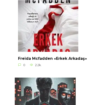
Freida Mcfadden «Erkek Arkadaş»
0
2.2k.