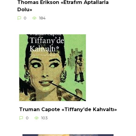
Thomas Erikson «Etrafım Aptallarla
Dolu»
0
184
Truman Capote «Tiffany’de Kahvaltı»
0
103