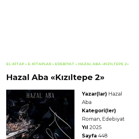
EL-KITAP
»
E-KITAPLAR
»
EDEBIYAT
»
HAZAL ABA «KIZILTEPE 2»
Hazal Aba «Kızıltepe 2»
Yazar(lar)
Hazal
Aba
Kategori(ler)
Roman, Edebiyat
Yıl
2025
Sayfa
448