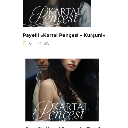
Payelll «Kartal Pençesi – Kurşuni»
0
315