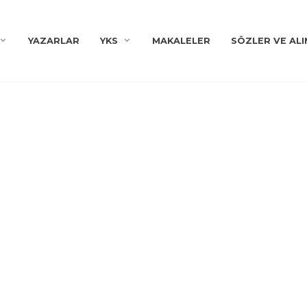
YAZARLAR
YKS
MAKALELER
SÖZLER VE ALI