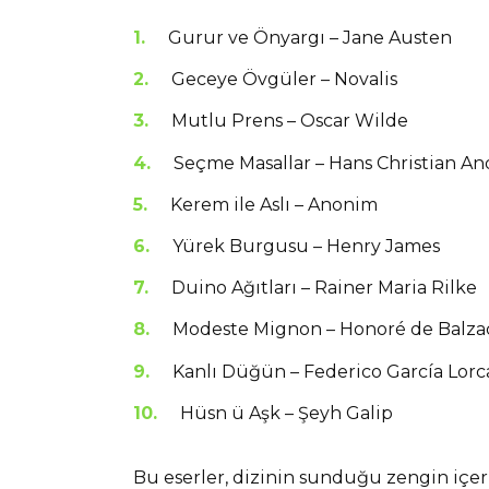
Gurur ve Önyargı – Jane Austen
Geceye Övgüler – Novalis
Mutlu Prens – Oscar Wilde
Seçme Masallar – Hans Christian A
Kerem ile Aslı – Anonim
Yürek Burgusu – Henry James
Duino Ağıtları – Rainer Maria Rilke
Modeste Mignon – Honoré de Balza
Kanlı Düğün – Federico García Lorc
Hüsn ü Aşk – Şeyh Galip
Bu eserler, dizinin sunduğu zengin içer