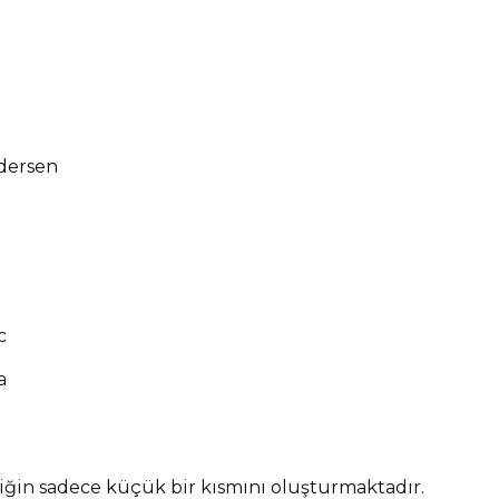
ndersen
c
a
iğin sadece küçük bir kısmını oluşturmaktadır.