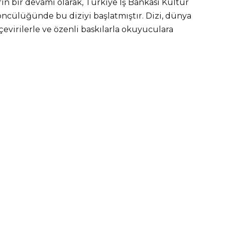
rın bir devamı olarak, Türkiye İş Bankası Kültür
n öncülüğünde bu diziyi başlatmıştır. Dizi, dünya
çevirilerle ve özenli baskılarla okuyuculara