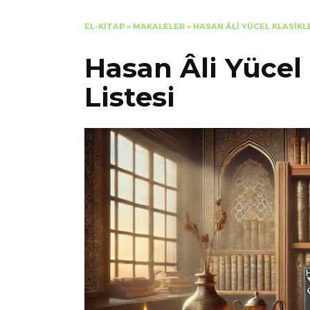
EL-KITAP
»
MAKALELER
»
HASAN ÂLI YÜCEL KLASIKLE
Hasan Âli Yücel 
Listesi