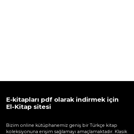
E-kitapları pdf olarak indirmek için
El-Kitap sitesi
Bizim online kütüphanemiz geniş bir Türkçe kitap
koleksiyonuna erişim sağlamayı amaçlamaktadır. Klasik