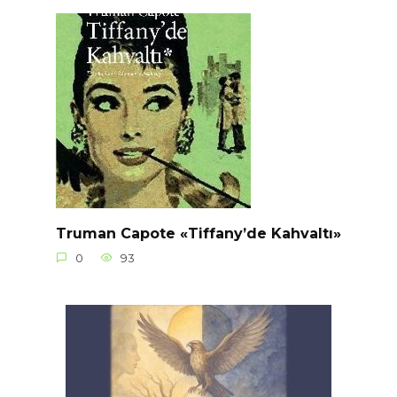
Truman Capote «Tiffany’de Kahvaltı»
0
93