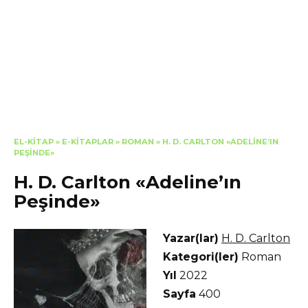
EL-KITAP
»
E-KITAPLAR
»
ROMAN
»
H. D. CARLTON «ADELINE’IN
PEŞINDE»
H. D. Carlton «Adeline’ın
Peşinde»
Yazar(lar)
H. D. Carlton
Kategori(ler)
Roman
Yıl
2022
Sayfa
400