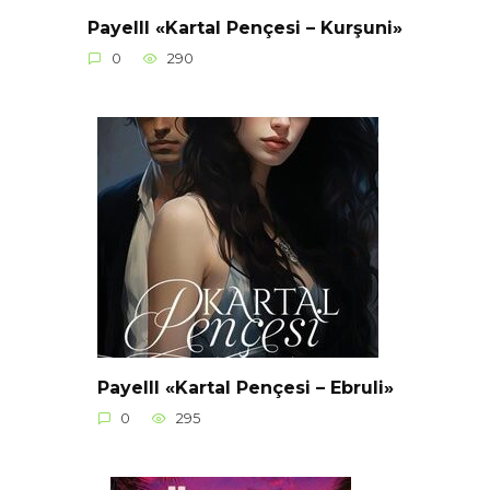
Payelll «Kartal Pençesi – Kurşuni»
0
290
Payelll «Kartal Pençesi – Ebruli»
0
295