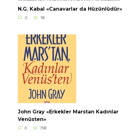
N.G. Kabal «Canavarlar da Hüzünlüdür»
0
18
John Gray «Erkekler Marstan Kadınlar
Venüsten»
0
158