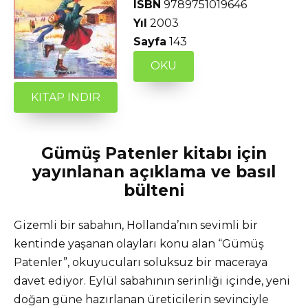
ISBN
9789751019646
Yıl
2003
Sayfa
143
OKU
KITAP INDIR
Gümüş Patenler kitabı için
yayınlanan açıklama ve basıl
bülteni
Gizemli bir sabahın, Hollanda’nın sevimli bir
kentinde yaşanan olayları konu alan “Gümüş
Patenler”, okuyucuları soluksuz bir maceraya
davet ediyor. Eylül sabahının serinliği içinde, yeni
doğan güne hazırlanan üreticilerin sevinciyle