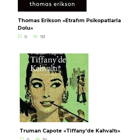
Thomas Erikson «Etrafım Psikopatlarla
Dolu»
0
151
Truman Capote «Tiffany’de Kahvaltı»
0
114