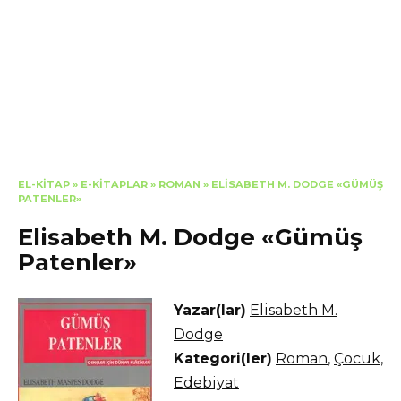
EL-KITAP
»
E-KITAPLAR
»
ROMAN
»
ELISABETH M. DODGE «GÜMÜŞ
PATENLER»
Elisabeth M. Dodge «Gümüş
Patenler»
Yazar(lar)
Elisabeth M.
Dodge
Kategori(ler)
Roman
,
Çocuk
,
Edebiyat