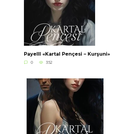
Payelll «Kartal Pençesi – Kurşuni»
0
352