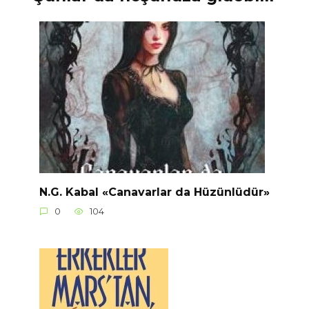
N.G. Kabal «Canavarlar da Hüzünlüdür»
0
104