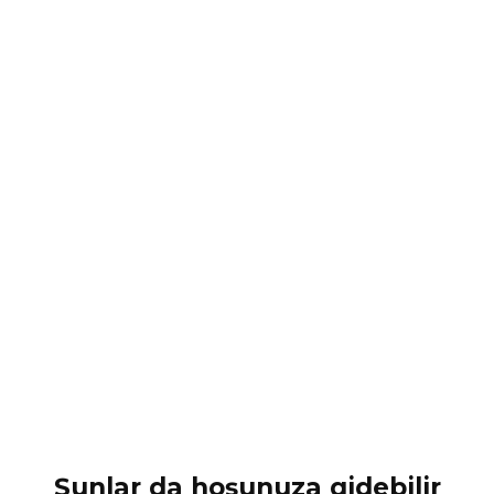
Şunlar da hoşunuza gidebilir