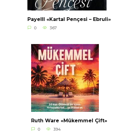
Payelll «Kartal Pençesi – Ebruli»
0
367
Ruth Ware «Mükemmel Çift»
0
394