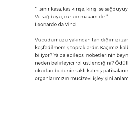
“…sinir kasa, kas kirişe, kiriş ise sağduyu
Ve sağduyu, ruhun makamıdır.”
Leonardo da Vinci
Vücudumuzu yakından tanıdığımızı zan
keşfedilmemiş topraklardır. Kaçımız kalb
biliyor? Ya da epilepsi nöbetlerinin beyn
neden belirleyici rol üstlendiğini? Ödü
okurları bedenin saklı kalmış patikaları
organlarımızın mucizevi işleyişini anla