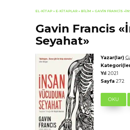
EL-KITAP
»
E-KITAPLAR
»
BILIM
»
GAVIN FRANCIS «İ
Gavin Francis 
Seyahat»
Yazar(lar)
G
Kategori(le
Yıl
2021
Sayfa
272
OKU