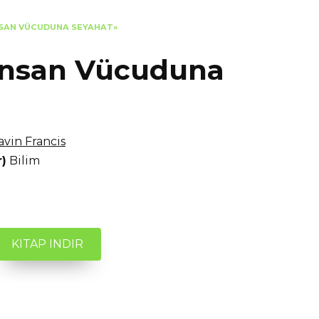
NSAN VÜCUDUNA SEYAHAT»
«İnsan Vücuduna
avin Francis
r)
Bilim
KITAP INDIR