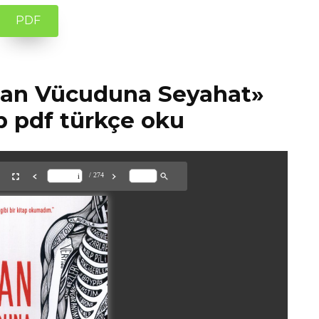
PDF
nsan Vücuduna Seyahat»
p pdf türkçe oku