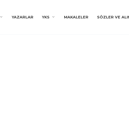
YAZARLAR
YKS
MAKALELER
SÖZLER VE ALI