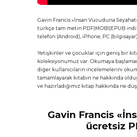
Gavin Francis «İnsan Vücuduna Seyahat» 
türkçe tam metin PDF|MOBI|EPUB indir v
telefon (Android), iPhone, PC (bilgisaya
Yetişkinler ve çocuklar için geniş bir ki
koleksiyonumuz var. Okumaya başlamadan
diğer kullanıcıların incelemelerini okuma
tamamlayarak kitabın ne hakkında olduğ
ve hazırladığımız kitap hakkında ne d
Gavin Francis «İ
ücretsiz P