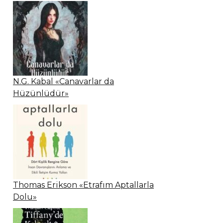
N.G. Kabal «Canavarlar da
Hüzünlüdür»
Thomas Erikson «Etrafım Aptallarla
Dolu»