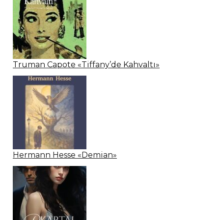
Truman Capote «Tiffany’de Kahvaltı»
Hermann Hesse «Demian»