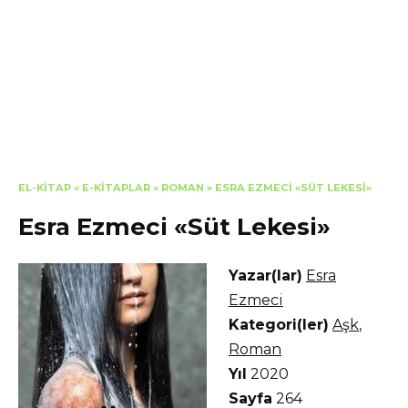
EL-KITAP
»
E-KITAPLAR
»
ROMAN
»
ESRA EZMECI «SÜT LEKESI»
Esra Ezmeci «Süt Lekesi»
Yazar(lar)
Esra
Ezmeci
Kategori(ler)
Aşk
,
Roman
Yıl
2020
Sayfa
264