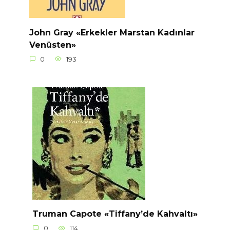
John Gray «Erkekler Marstan Kadınlar
Venüsten»
0
193
Truman Capote «Tiffany’de Kahvaltı»
0
114