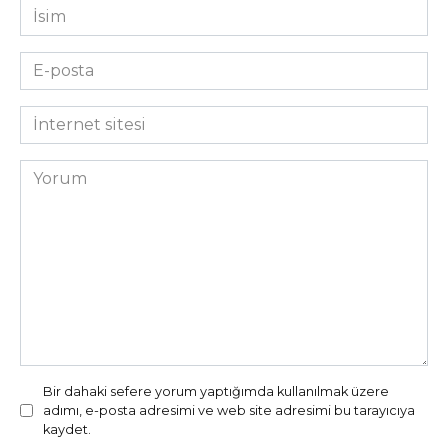
İsim
*
E-
posta
*
İnternet
sitesi
Yorum
Bir dahaki sefere yorum yaptığımda kullanılmak üzere
adımı, e-posta adresimi ve web site adresimi bu tarayıcıya
kaydet.