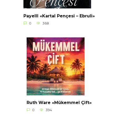
Payelll «Kartal Pençesi – Ebruli»
0
368
Ruth Ware «Mükemmel Çift»
0
394