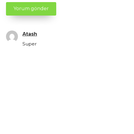
Atash
Super