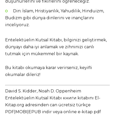
düşünürlerini ve fikirlerini öğreneceğiz.
Din: İslam, Hristiyanlık, Yahudilik, Hinduizm,
Budizm gibi dünya dinlerini ve inançlarını
inceliyoruz.
Entelektüelin Kutsal Kitabı, bilginizi geliştirmek,
dünyayı daha iyi anlamak ve zihninizi canlı
tutmak için mükemmel bir kaynak.
Bu kitabı okumaya karar verirseniz, keyifli
okumalar dileriz!
David S. Kidder, Noah D. Oppenheim
Entelektüelin Kutsal Kitabı книги kitabını El-
Kitap.org adresinden can ücretsiz türkçe
PDF|MOBI|EPUB indir veya online e-kitap pdf