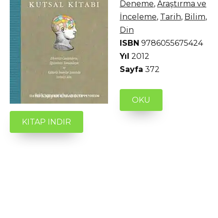
Deneme
,
Araştırma ve
İnceleme
,
Tarih
,
Bilim
,
Din
ISBN
9786055675424
Yıl
2012
Sayfa
372
OKU
KITAP INDIR