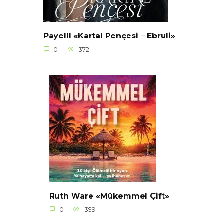
Payelll «Kartal Pençesi – Ebruli»
0
372
Ruth Ware «Mükemmel Çift»
0
399