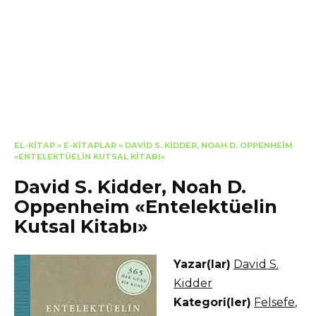
EL-KITAP
»
E-KITAPLAR
»
DAVID S. KIDDER, NOAH D. OPPENHEIM
«ENTELEKTÜELIN KUTSAL KITABI»
David S. Kidder, Noah D.
Oppenheim «Entelektüelin
Kutsal Kitabı»
Yazar(lar)
David S.
Kidder
Kategori(ler)
Felsefe
,