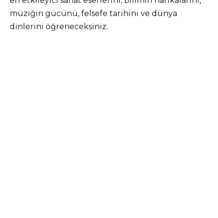
en etkileyici sanat eserlerini, bilimin harikalarını,
müziğin gücünü, felsefe tarihini ve dünya
dinlerini öğreneceksiniz.