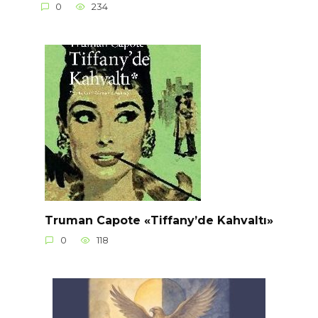
0
234
Truman Capote «Tiffany’de Kahvaltı»
0
118