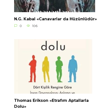
N.G. Kabal «Canavarlar da Hüzünlüdür»
0
106
Thomas Erikson «Etrafım Aptallarla
Dolu»