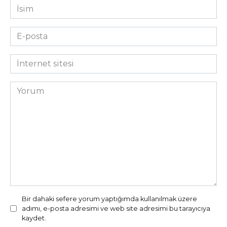
İsim
*
E-
posta
*
İnternet
sitesi
Yorum
Bir dahaki sefere yorum yaptığımda kullanılmak üzere
adımı, e-posta adresimi ve web site adresimi bu tarayıcıya
kaydet.