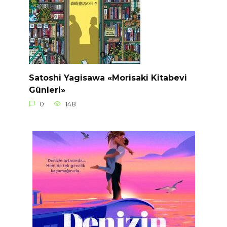
Satoshi Yagisawa «Morisaki Kitabevi
Günleri»
0
148