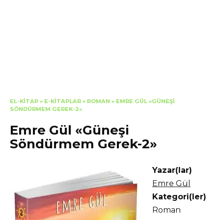
EL-KITAP
»
E-KITAPLAR
»
ROMAN
»
EMRE GÜL «GÜNEŞI
SÖNDÜRMEM GEREK-2»
Emre Gül «Güneşi
Söndürmem Gerek-2»
Yazar(lar)
Emre Gül
Kategori(ler)
Roman