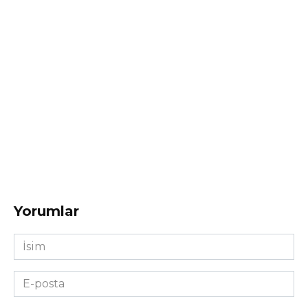
Yorumlar
İsim
*
E-
posta