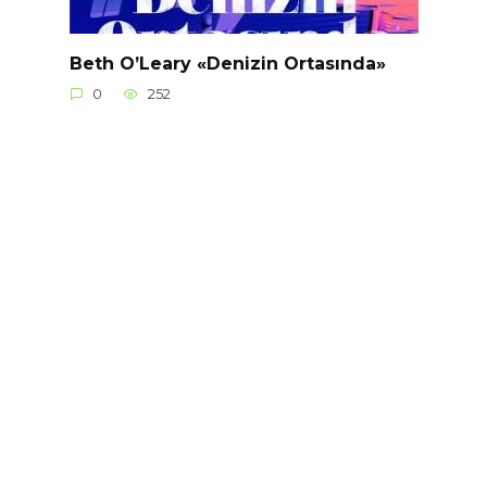
Beth O’Leary «Denizin Ortasında»
0
252