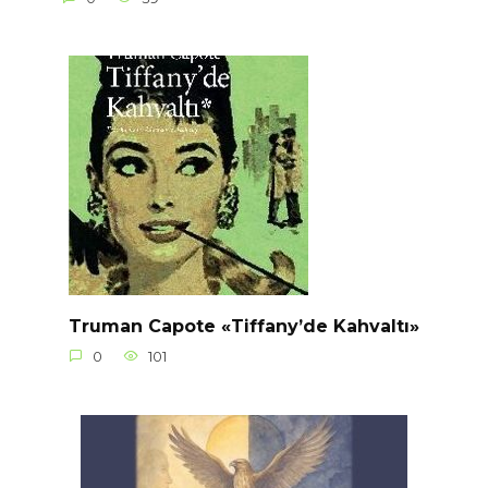
Truman Capote «Tiffany’de Kahvaltı»
0
101