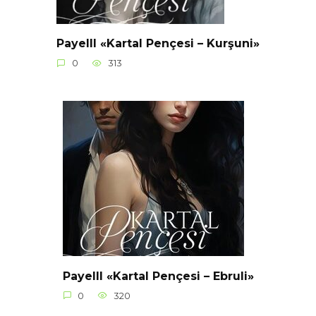
Payelll «Kartal Pençesi – Kurşuni»
0
313
Payelll «Kartal Pençesi – Ebruli»
0
320