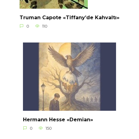
Truman Capote «Tiffany’de Kahvaltı»
0
110
Hermann Hesse «Demian»
0
150