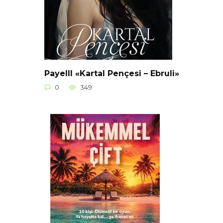
Payelll «Kartal Pençesi – Ebruli»
0
349