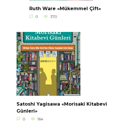
Ruth Ware «Mükemmel Çift»
0
370
Satoshi Yagisawa «Morisaki Kitabevi
Günleri»
0
164