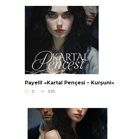
Payelll «Kartal Pençesi – Kurşuni»
0
335