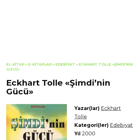
EL-KITAP
»
E-KITAPLAR
»
EDEBIYAT
»
ECKHART TOLLE «ŞIMDI’NIN
GÜCÜ»
Eckhart Tolle «Şimdi’nin
Gücü»
Yazar(lar)
Eckhart
Tolle
Kategori(ler)
Edebiyat
Yıl
2000