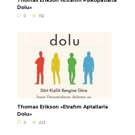
Thomas Erikson «Etrafım Psikopatlarla
Dolu»
0
152
Thomas Erikson «Etrafım Aptallarla
Dolu»
0
223