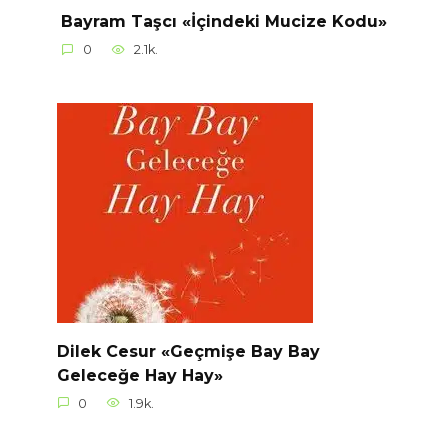
Bayram Taşcı «İçindeki Mucize Kodu»
0
2.1k.
Dilek Cesur «Geçmişe Bay Bay
Geleceğe Hay Hay»
0
1.9k.