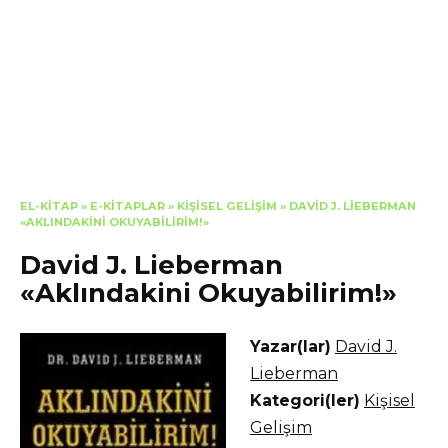
EL-KITAP
»
E-KITAPLAR
»
KIŞISEL GELIŞIM
»
DAVID J. LIEBERMAN
«AKLINDAKINI OKUYABILIRIM!»
David J. Lieberman
«Aklındakini Okuyabilirim!»
Yazar(lar)
David J.
Lieberman
Kategori(ler)
Kişisel
Gelişim