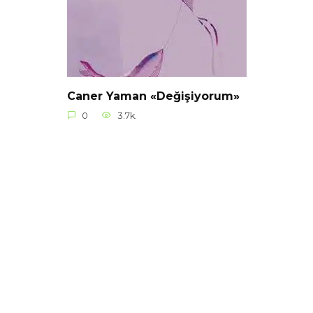
Caner Yaman «Değişiyorum»
0
3.7k.