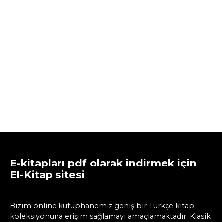
E-kitapları pdf olarak indirmek için
El-Kitap sitesi
Bizim online kütüphanemiz geniş bir Türkçe kitap
koleksiyonuna erişim sağlamayı amaçlamaktadır. Klasik