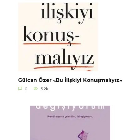
Gülcan Özer «Bu İlişkiyi Konuşmalıyız»
0
5.2k.