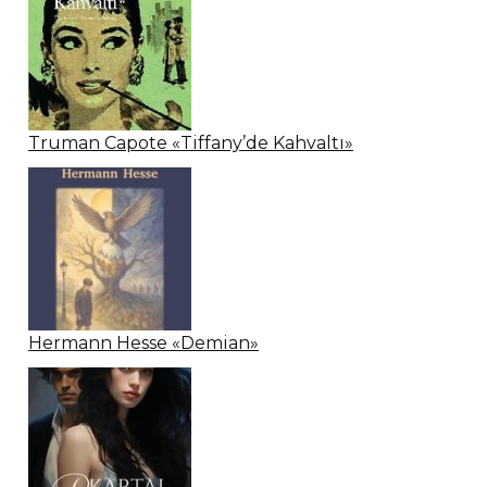
Truman Capote «Tiffany’de Kahvaltı»
Hermann Hesse «Demian»