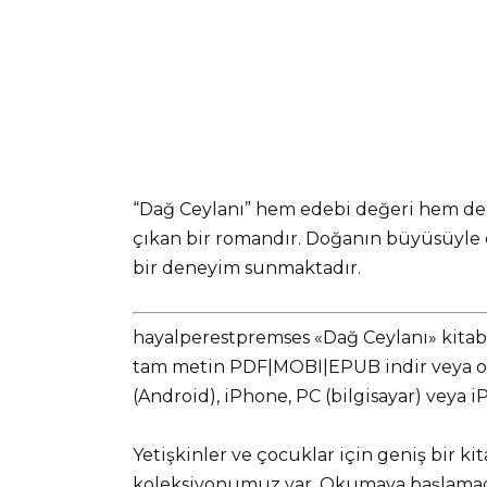
“Dağ Ceylanı” hem edebi değeri hem de 
çıkan bir romandır. Doğanın büyüsüyle
bir deneyim sunmaktadır.
hayalperestpremses «Dağ Ceylanı» kitabı
tam metin PDF|MOBI|EPUB indir veya onl
(Android), iPhone, PC (bilgisayar) veya 
Yetişkinler ve çocuklar için geniş bir ki
koleksiyonumuz var. Okumaya başlamadan