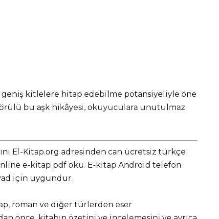
geniş kitlelere hitap edebilme potansiyeliyle öne
 örülü bu aşk hikâyesi, okuyuculara unutulmaz
nı El-Kitap.org adresinden can ücretsiz türkçe
ine e-kitap pdf oku. E-kitap Android telefon
iPad için uygundur.
tap, roman ve diğer türlerden eser
 önce, kitabın özetini ve incelemesini ve ayrıca