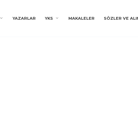
YAZARLAR
YKS
MAKALELER
SÖZLER VE ALI