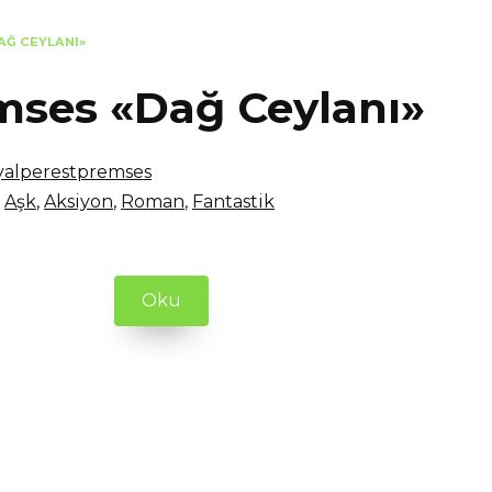
AĞ CEYLANI»
mses «Dağ Ceylanı»
yalperestpremses
Aşk
,
Aksiyon
,
Roman
,
Fantastik
Oku