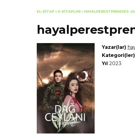
EL-KITAP
»
E-KITAPLAR
»
HAYALPERESTPREMSES «D
hayalperestpre
Yazar(lar)
ha
Kategori(ler)
Yıl
2023