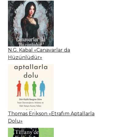
N.G. Kabal «Canavarlar da
Hüzünlüdür»
Thomas Erikson «Etrafım Aptallarla
Dolu»