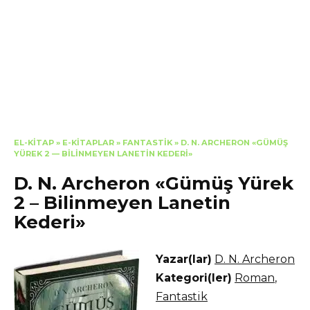
EL-KITAP
»
E-KITAPLAR
»
FANTASTIK
»
D. N. ARCHERON «GÜMÜŞ
YÜREK 2 — BILINMEYEN LANETIN KEDERI»
D. N. Archeron «Gümüş Yürek
2 – Bilinmeyen Lanetin
Kederi»
Yazar(lar)
D. N. Archeron
Kategori(ler)
Roman
,
Fantastik