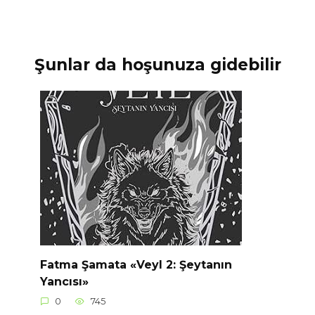
Şunlar da hoşunuza gidebilir
Fatma Şamata «Veyl 2: Şeytanın
Yancısı»
0
745