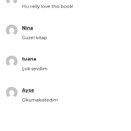
Hi,ı relly love this book!
Nina
Güzel kitap
tuana
çok sevdim
Ayse
Okumakistedim