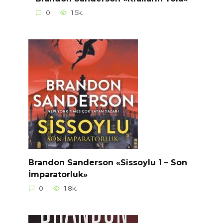
0
1.5k.
Brandon Sanderson «Sissoylu 1 – Son
İmparatorluk»
0
1.8k.