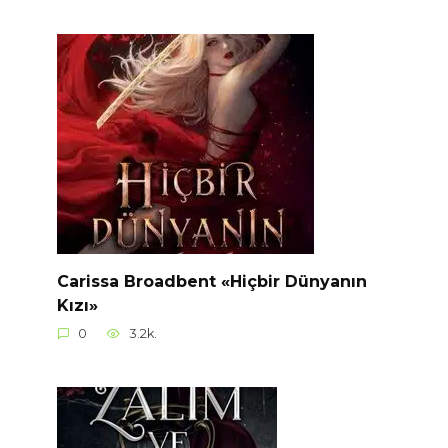
Carissa Broadbent «Hiçbir Dünyanın
Kızı»
0
3.2k.