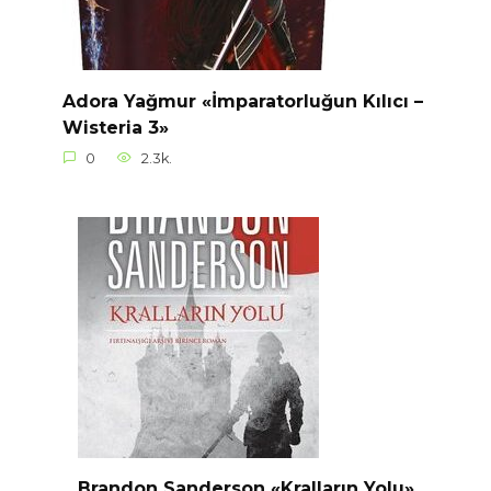
Adora Yağmur «İmparatorluğun Kılıcı –
Wisteria 3»
0
2.3k.
Brandon Sanderson «Kralların Yolu»