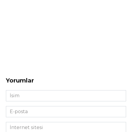
Yorumlar
İsim
*
E-
posta
*
İnternet