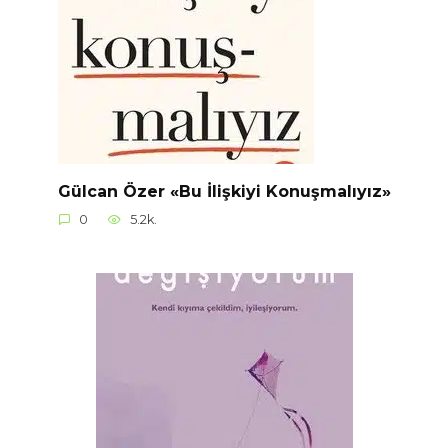
Gülcan Özer «Bu İlişkiyi Konuşmalıyız»
0
5.2k.