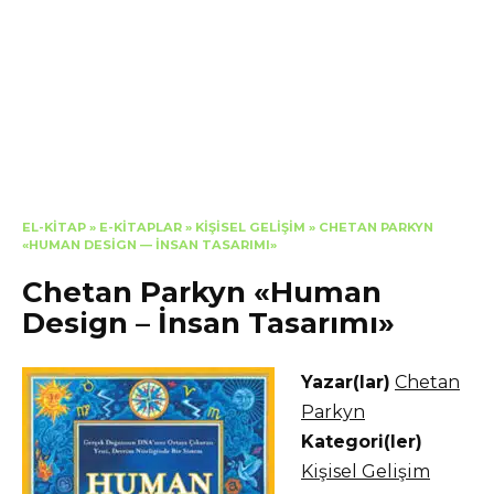
EL-KITAP
»
E-KITAPLAR
»
KIŞISEL GELIŞIM
»
CHETAN PARKYN
«HUMAN DESIGN — İNSAN TASARIMI»
Chetan Parkyn «Human
Design – İnsan Tasarımı»
Yazar(lar)
Chetan
Parkyn
Kategori(ler)
Kişisel Gelişim