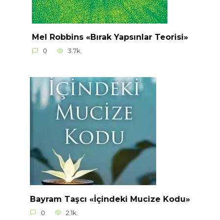
Mel Robbins «Bırak Yapsınlar Teorisi»
0
3.7k.
Bayram Taşcı «İçindeki Mucize Kodu»
0
2.1k.