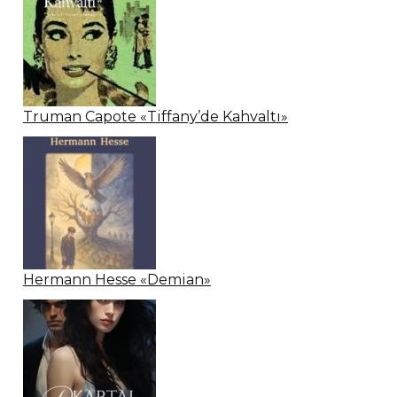
Truman Capote «Tiffany’de Kahvaltı»
Hermann Hesse «Demian»