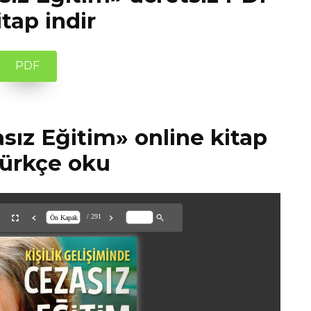
itap indir
PDF
ız Eğitim» online kitap
türkçe oku