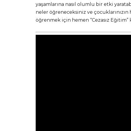
yaşamlarına nasıl olumlu bir etki yaratab
neler öğreneceksiniz ve çocuklarınızın h
öğrenmek için hemen “Cezasız Eğitim” 