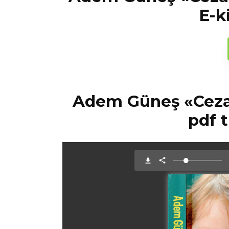
E-k
Adem Güneş «Cezas
pdf 