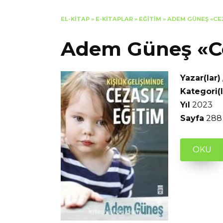
EL-KITAP
»
E-KITAPLAR
»
EĞITIM
»
ADEM GÜNEŞ «CE
Adem Güneş «Ce
Yazar(lar)
Kategori(l
Yıl
2023
Sayfa
288
OKU