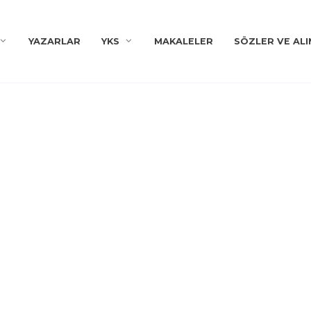
YAZARLAR
YKS
MAKALELER
SÖZLER VE ALI