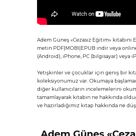
Adem Güneş «Cezasız Eğitim» kitabını E
metin PDF|MOBI|EPUB indir veya online 
(Android), iPhone, PC (bilgisayar) veya 
Yetişkinler ve çocuklar için geniş bir ki
koleksiyonumuz var. Okumaya başlamadan
diğer kullanıcıların incelemelerini okuma
tamamlayarak kitabın ne hakkında olduğ
ve hazırladığımız kitap hakkında ne d
Adem Güneş «Cezas