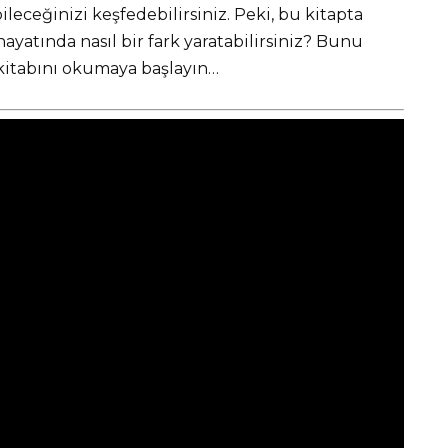
ileceğinizi keşfedebilirsiniz. Peki, bu kitapta
ayatında nasıl bir fark yaratabilirsiniz? Bunu
kitabını okumaya başlayın…