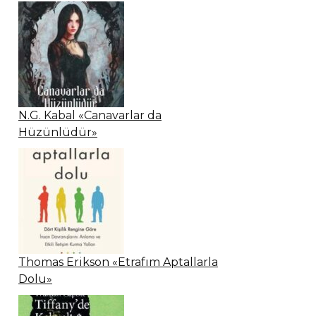
N.G. Kabal «Canavarlar da
Hüzünlüdür»
Thomas Erikson «Etrafım Aptallarla
Dolu»