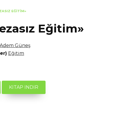
ZASIZ EĞITIM»
zasız Eğitim»
Adem Güneş
er)
Eğitim
KITAP INDIR