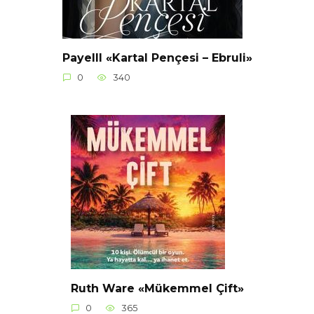
Payelll «Kartal Pençesi – Ebruli»
0
340
Ruth Ware «Mükemmel Çift»
0
365