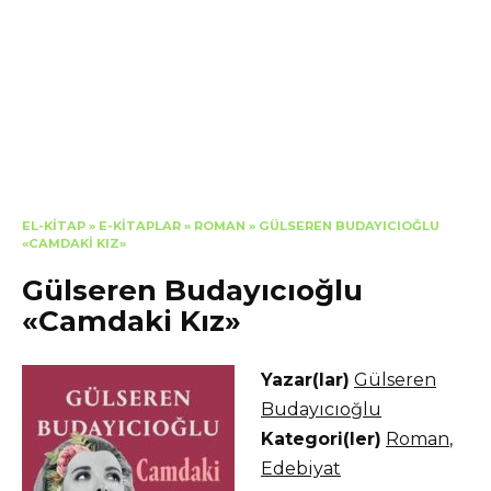
EL-KITAP
»
E-KITAPLAR
»
ROMAN
»
GÜLSEREN BUDAYICIOĞLU
«CAMDAKI KIZ»
Gülseren Budayıcıoğlu
«Camdaki Kız»
Yazar(lar)
Gülseren
Budayıcıoğlu
Kategori(ler)
Roman
,
Edebiyat