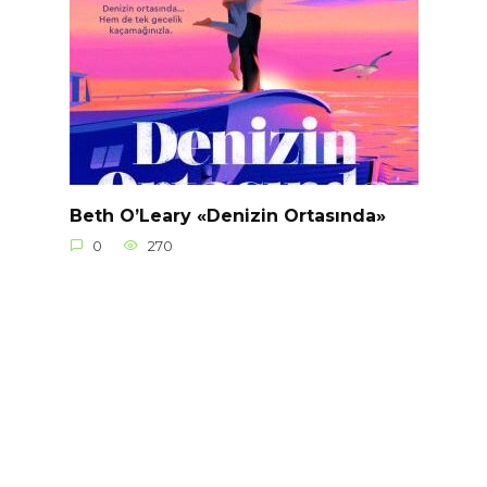
Beth O’Leary «Denizin Ortasında»
0
270