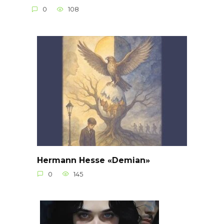
0
108
Hermann Hesse «Demian»
0
145