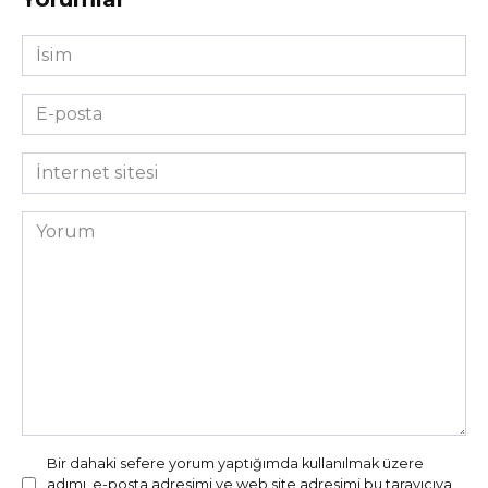
İsim
*
E-
posta
*
İnternet
sitesi
Yorum
Bir dahaki sefere yorum yaptığımda kullanılmak üzere
adımı, e-posta adresimi ve web site adresimi bu tarayıcıya