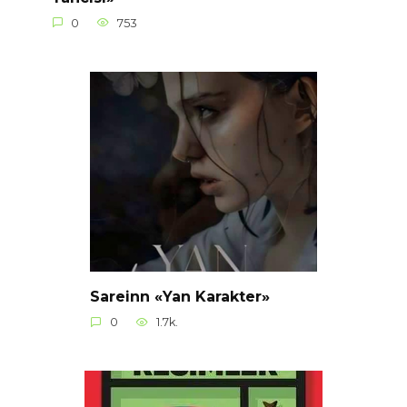
0
753
Sareinn «Yan Karakter»
0
1.7k.