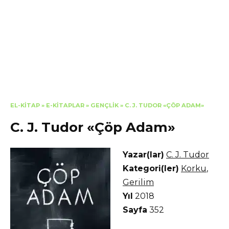
EL-KITAP
»
E-KITAPLAR
»
GENÇLIK
»
C. J. TUDOR «ÇÖP ADAM»
C. J. Tudor «Çöp Adam»
Yazar(lar)
C. J. Tudor
Kategori(ler)
Korku
,
Gerilim
Yıl
2018
Sayfa
352