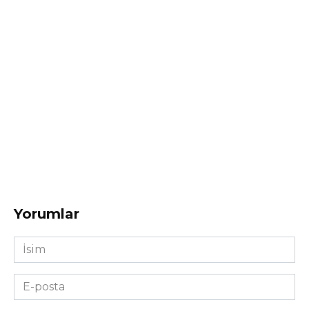
Yorumlar
İsim
*
E-
posta