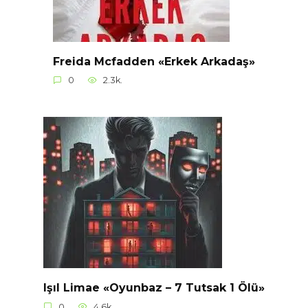
Freida Mcfadden «Erkek Arkadaş»
0
2.3k.
Işıl Limae «Oyunbaz – 7 Tutsak 1 Ölü»
0
4.6k.