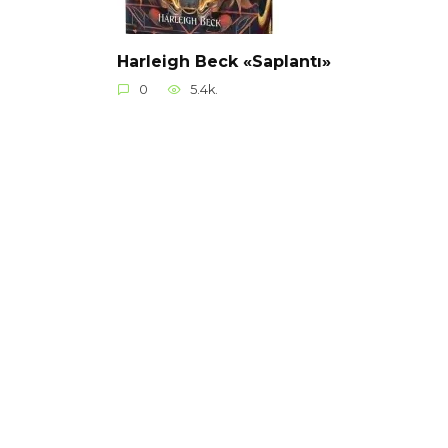
Harleigh Beck «Saplantı»
0
5.4k.