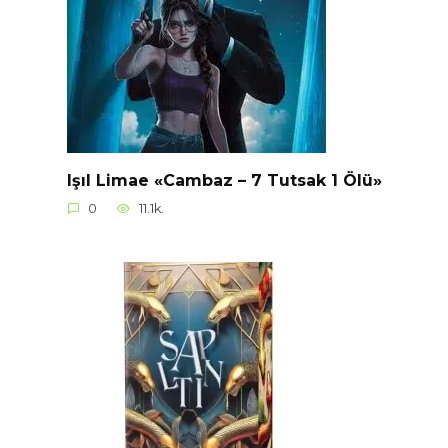
Işıl Limae «Cambaz – 7 Tutsak 1 Ölü»
0
11.1k.