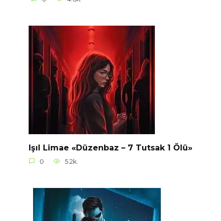
Işıl Limae «Düzenbaz – 7 Tutsak 1 Ölü»
0
5.2k.