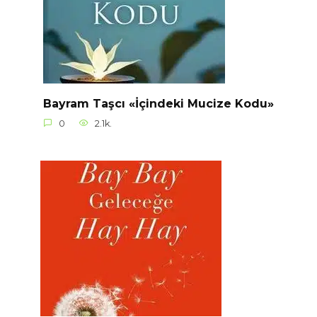
Bayram Taşcı «İçindeki Mucize Kodu»
0
2.1k.