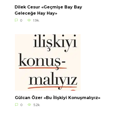
Dilek Cesur «Geçmişe Bay Bay
Geleceğe Hay Hay»
0
1.9k.
Gülcan Özer «Bu İlişkiyi Konuşmalıyız»
0
5.2k.