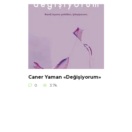
Caner Yaman «Değişiyorum»
0
3.7k.