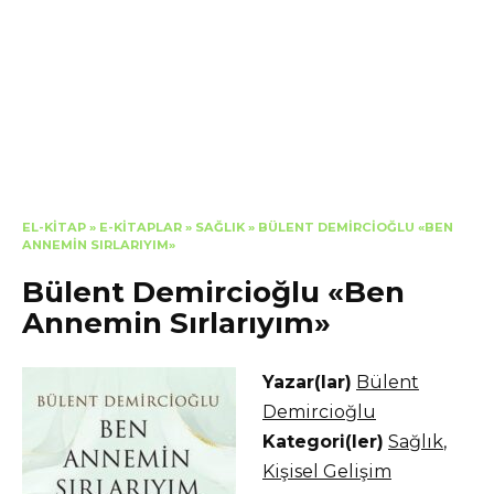
EL-KITAP
»
E-KITAPLAR
»
SAĞLIK
»
BÜLENT DEMIRCIOĞLU «BEN
ANNEMIN SIRLARIYIM»
Bülent Demircioğlu «Ben
Annemin Sırlarıyım»
Yazar(lar)
Bülent
Demircioğlu
Kategori(ler)
Sağlık
,
Kişisel Gelişim