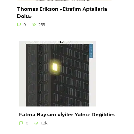
Thomas Erikson «Etrafım Aptallarla
Dolu»
0
255
Fatma Bayram «İyiler Yalnız Değildir»
0
1.2k.