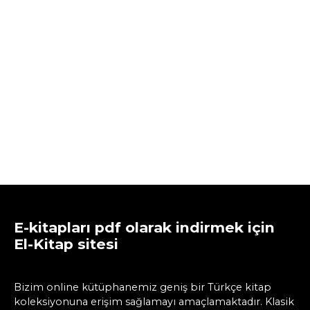
E-kitapları pdf olarak indirmek için
El-Kitap sitesi
Bizim online kütüphanemiz geniş bir Türkçe kitap
koleksiyonuna erişim sağlamayı amaçlamaktadır. Klasik