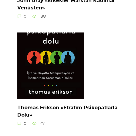
John Gray «Erkekler Marstan Kadınlar
Venüsten»
0
188
Thomas Erikson «Etrafım Psikopatlarla
Dolu»
0
147