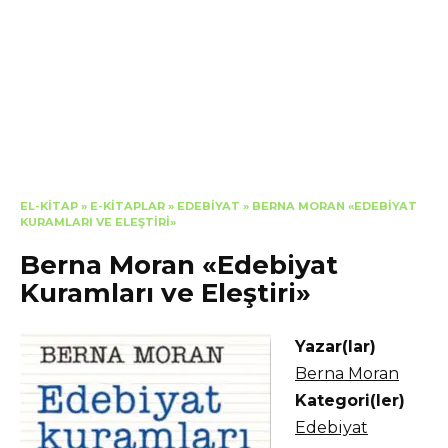
EL-KITAP
»
E-KITAPLAR
»
EDEBIYAT
»
BERNA MORAN «EDEBIYAT
KURAMLARI VE ELEŞTIRI»
Berna Moran «Edebiyat
Kuramları ve Eleştiri»
Yazar(lar)
Berna Moran
Kategori(ler)
Edebiyat