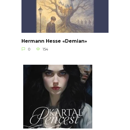
Hermann Hesse «Demian»
0
154