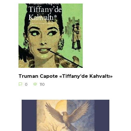
Truman Capote «Tiffany’de Kahvaltı»
0
110