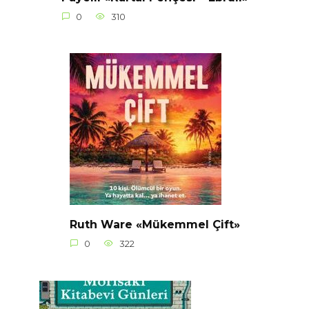
0
310
Ruth Ware «Mükemmel Çift»
0
322