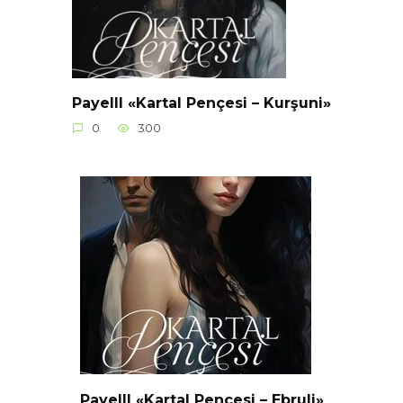
Payelll «Kartal Pençesi – Kurşuni»
0
300
Payelll «Kartal Pençesi – Ebruli»