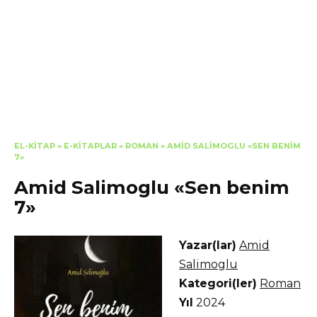
EL-KITAP
»
E-KITAPLAR
»
ROMAN
»
AMID SALIMOGLU «SEN BENIM
7»
Amid Salimoglu «Sen benim
7»
Yazar(lar)
Amid
Salimoglu
Kategori(ler)
Roman
Yıl
2024