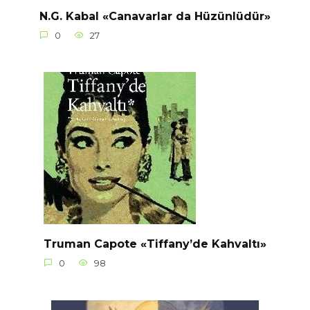
N.G. Kabal «Canavarlar da Hüzünlüdür»
0
27
Truman Capote «Tiffany’de Kahvaltı»
0
98