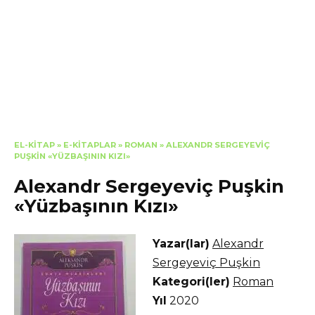
EL-KITAP
»
E-KITAPLAR
»
ROMAN
»
ALEXANDR SERGEYEVIÇ
PUŞKIN «YÜZBAŞININ KIZI»
Alexandr Sergeyeviç Puşkin
«Yüzbaşının Kızı»
Yazar(lar)
Alexandr
Sergeyeviç Puşkin
Kategori(ler)
Roman
Yıl
2020