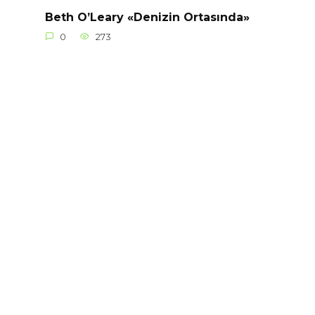
Beth O’Leary «Denizin Ortasında»
0
273