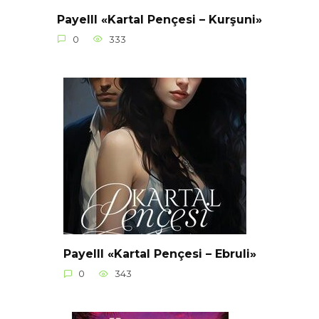
Payelll «Kartal Pençesi – Kurşuni»
0
333
Payelll «Kartal Pençesi – Ebruli»
0
343