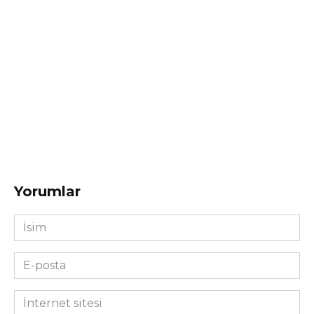
Yorumlar
İsim
*
E-
posta
*
İnternet