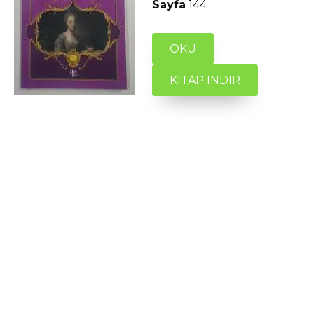
Sayfa
144
OKU
KITAP INDIR