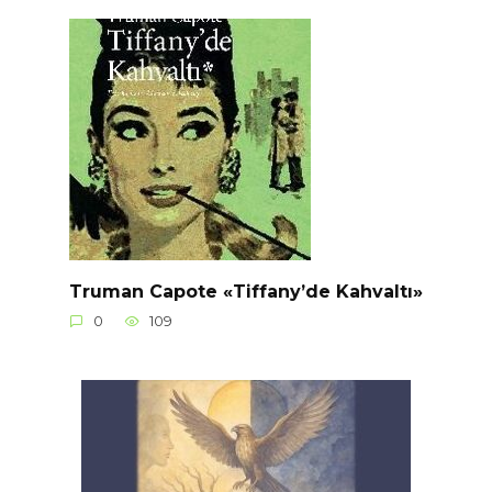
Truman Capote «Tiffany’de Kahvaltı»
0
109