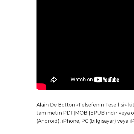
Alain De Botton «Felsefenin Tesellisi» k
tam metin PDF|MOBI|EPUB indir veya onl
(Android), iPhone, PC (bilgisayar) veya 