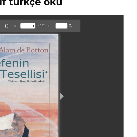
df türkçe oku