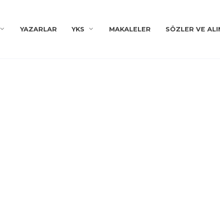
YAZARLAR
YKS
MAKALELER
SÖZLER VE ALI