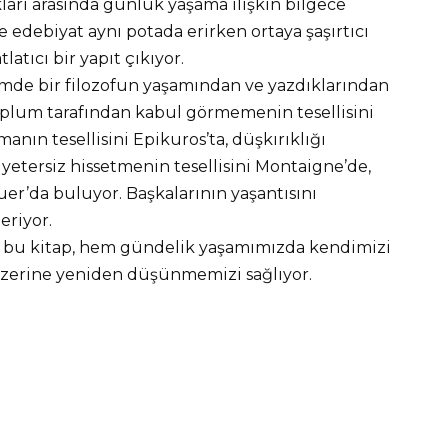
ları arasında günlük yaşama ilişkin bilgece
ile edebiyat aynı potada erirken ortaya şaşırtıcı
atıcı bir yapıt çıkıyor.
lümde bir filozofun yaşamından ve yazdıklarından
 Toplum tarafından kabul görmemenin tesellisini
anın tesellisini Epikuros’ta, düşkırıklığı
 yetersiz hissetmenin tesellisini Montaigne’de,
auer’da buluyor. Başkalarının yaşantısını
eriyor.
lu bu kitap, hem gündelik yaşamımızda kendimizi
 üzerine yeniden düşünmemizi sağlıyor.