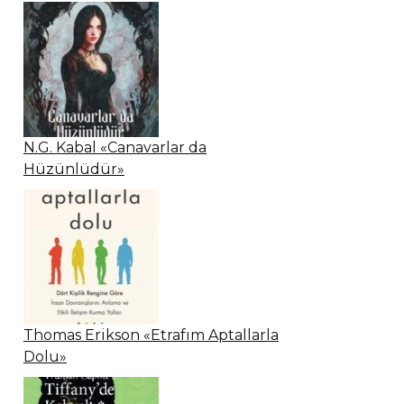
N.G. Kabal «Canavarlar da
Hüzünlüdür»
Thomas Erikson «Etrafım Aptallarla
Dolu»