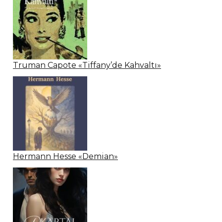
Truman Capote «Tiffany’de Kahvaltı»
Hermann Hesse «Demian»