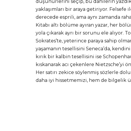
düşünürlerini seçip, bu dahilerin yazdık
yaklaşımları bir araya getiriyor. Felsefe 
derecede esprili, ama aynı zamanda rahatl
Kitabı altı bölüme ayıran yazar, her bö
yola çıkarak ayrı bir sorunu ele alıyor.
Sokrates’te, yeterince paraya sahip olmam
yaşamanın tesellisini Seneca’da, kendini
kırık bir kalbin tesellisini ise Schopenh
kıskanarak acı çekenlere Nietzsche’yi ön
Her satırı zekice söylenmiş sözlerle do
daha iyi hissetmemizi, hem de bilgelik