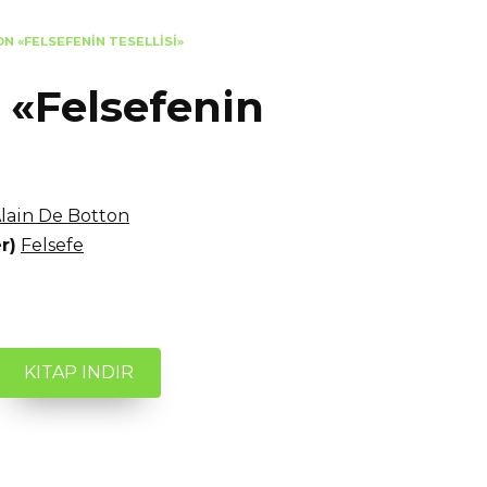
N «FELSEFENIN TESELLISI»
 «Felsefenin
lain De Botton
r)
Felsefe
KITAP INDIR