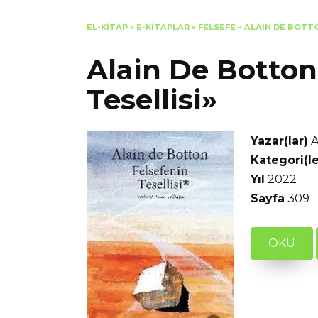
EL-KITAP
»
E-KITAPLAR
»
FELSEFE
»
ALAIN DE BOTTO
Alain De Botton
Tesellisi»
Yazar(lar)
A
Kategori(le
Yıl
2022
Sayfa
309
OKU