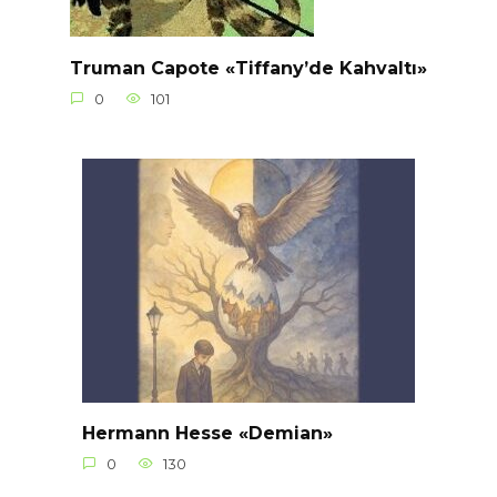
Truman Capote «Tiffany’de Kahvaltı»
0
101
Hermann Hesse «Demian»
0
130