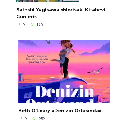
Satoshi Yagisawa «Morisaki Kitabevi
Günleri»
0
148
Beth O’Leary «Denizin Ortasında»
0
252