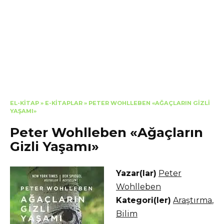
EL-KITAP
»
E-KITAPLAR
»
PETER WOHLLEBEN «AĞAÇLARIN GIZLI
YAŞAMI»
Peter Wohlleben «Ağaçların
Gizli Yaşamı»
Yazar(lar)
Peter
Wohlleben
Kategori(ler)
Araştırma
,
Bilim