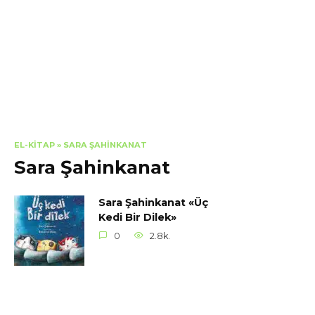
EL-KITAP
»
SARA ŞAHINKANAT
Sara Şahinkanat
Sara Şahinkanat «Üç
Kedi Bir Dilek»
0
2.8k.