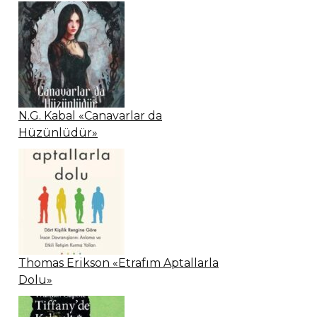
N.G. Kabal «Canavarlar da
Hüzünlüdür»
Thomas Erikson «Etrafım Aptallarla
Dolu»