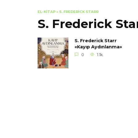
EL-KITAP
»
S. FREDERICK STARR
S. Frederick Sta
S. Frederick Starr
«Kayıp Aydınlanma»
0
1.1k.