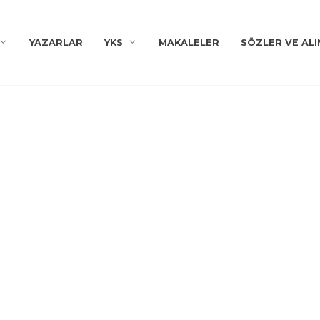
YAZARLAR
YKS
MAKALELER
SÖZLER VE ALI