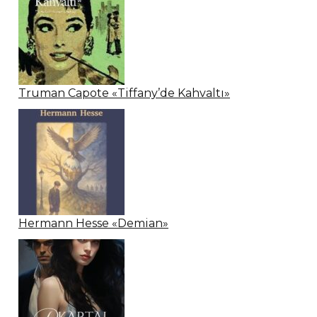
Truman Capote «Tiffany’de Kahvaltı»
Hermann Hesse «Demian»