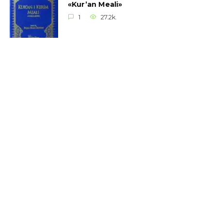
«Kur’an Meali»
1
27.2k.