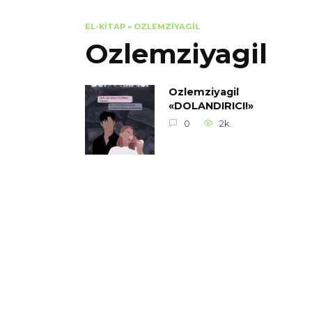
EL-KITAP
»
OZLEMZIYAGIL
Ozlemziyagil
Ozlemziyagil
«DOLANDIRICI!»
0
2k.