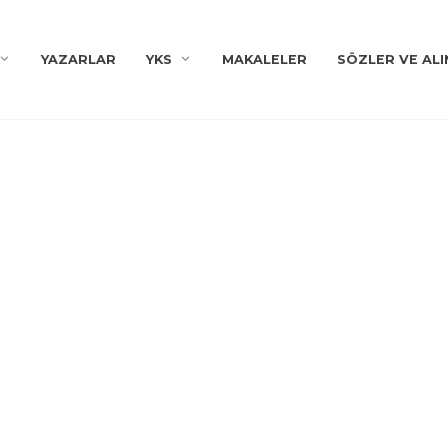
YAZARLAR
YKS
MAKALELER
SÖZLER VE ALI