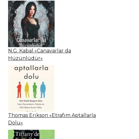
N.G. Kabal «Canavarlar da
Hüzünlüdür»
Thomas Erikson «Etrafım Aptallarla
Dolu»