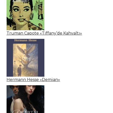
Truman Capote «Tiffany’de Kahvaltı»
Hermann Hesse «Demian»