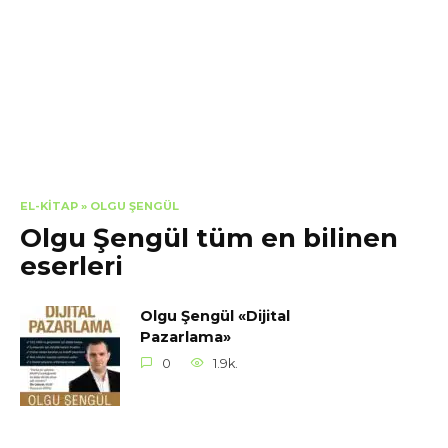
EL-KITAP
»
OLGU ŞENGÜL
Olgu Şengül tüm en bilinen
eserleri
Olgu Şengül «Dijital
Pazarlama»
0
1.9k.