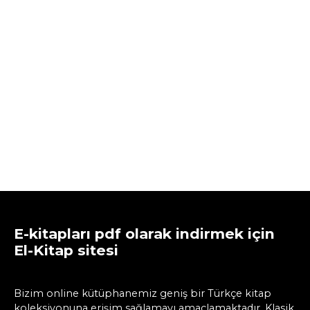
E-kitapları pdf olarak indirmek için
El-Kitap sitesi
Bizim online kütüphanemiz geniş bir Türkçe kitap
koleksiyonuna erişim sağlamayı amaçlamaktadır. Klasik